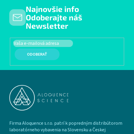
Najnovšie info
Odoberajte náš
Newsletter
PRIHLÁSIŤ SA
Zápätie
Firma Aloquence s.r.o. patrí k popredným distribútorom
laboratórneho vybavenia na Slovensku a Českej