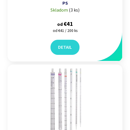
PS
Skladom
(
3 ks
)
€41
od
Jednotková cena:
od €41 / 200 ks
DETAIL