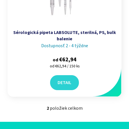
Sérologická pipeta LABSOLUTE, sterilná, PS, bulk
balenie
Dostupnosť 2 - 4 týždne
€62,94
od
Jednotková cena:
od €62,94 / 150 ks
DETAIL
2
položiek celkom
Ovládacie prvky výpisu