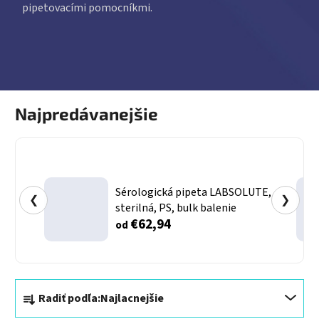
pipetovacími pomocníkmi.
Najpredávanejšie
Sérologická pipeta LABSOLUTE,
❮
❯
sterilná, PS, bulk balenie
€62,94
od
Radenie produktov
Radiť podľa:
Najlacnejšie