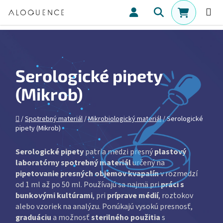
Prejsť na obsah
Hľadať
NÁKUPN
Serologické pipety
(Mikrob)
Domov
/
Spotrebný materiál
/
Mikrobiologický materiál
/
Serologické
pipety (Mikrob)
Serologické pipety
patria medzi presný
plastový
laboratórny spotrebný materiál
určený na
pipetovanie presných objemov kvapalín
v rozmedzí
od 1 ml až po 50 ml. Používajú sa najmä pri
práci s
bunkovými kultúrami
, pri
príprave médií
, roztokov
alebo vzoriek na analýzu. Ponúkajú vysokú presnosť,
graduáciu
a možnosť
sterilného použitia
s