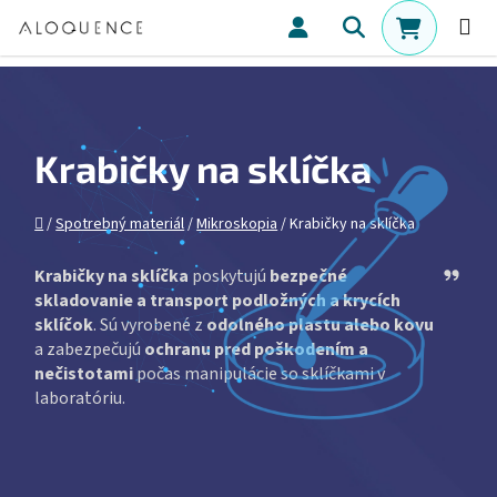
Prejsť na obsah
Hľadať
NÁKUPN
Krabičky na sklíčka
Domov
/
Spotrebný materiál
/
Mikroskopia
/
Krabičky na sklíčka
Ask Ch
Krabičky na sklíčka
poskytujú
bezpečné
skladovanie a transport podložných a krycích
sklíčok
. Sú vyrobené z
odolného plastu alebo kovu
a zabezpečujú
ochranu pred poškodením a
nečistotami
počas manipulácie so sklíčkami v
laboratóriu.