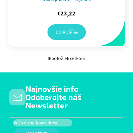
€23,22
DO KOŠÍKA
9
položiek celkom
Ovládacie prvky výpisu
Najnovšie info
Odoberajte náš
Newsletter