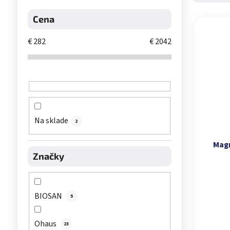
Výpis 
Cena
€
282
€
2042
Na sklade
2
Magn
Značky
BIOSAN
5
Ohaus
23