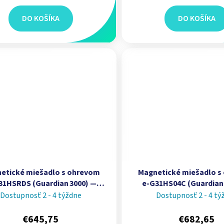
DO KOŠÍKA
DO KOŠÍKA
etické miešadlo s ohrevom
Magnetické miešadlo s
31HSRDS (Guardian 3000) —
e‑G31HS04C (Guardian
ita 15 L, keramicko‑nerezová
kapacita 15 L, keramic
Dostupnosť 2 - 4 týždne
Dostupnosť 2 - 4 tý
platňa Ø 135 mm | OHAUS
4 × 4 in (102 × 102 mm)
€645,75
€682,65