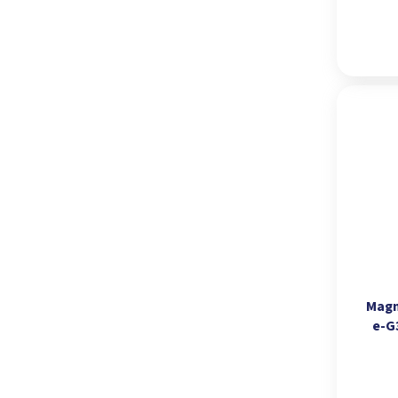
Magn
e‑G
kapac