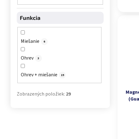
Funkcia
Miešanie
6
Ohrev
3
Ohrev + miešanie
19
Magne
Zobrazených položiek:
29
(Gua
rých