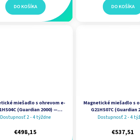
DO KOŠÍKA
DO KOŠÍKA
tické miešadlo s ohrevom e-
Magnetické miešadlo s 
1HS04C (Guardian 2000) —
G21HS07C (Guardian 
ita 15 L, teplota 70–500 °C I
kapacita 15 L, teplota 7
Dostupnosť 2 - 4 týždne
Dostupnosť 2 - 4 tý
OHAUS
OHAUS
€498,15
€537,51