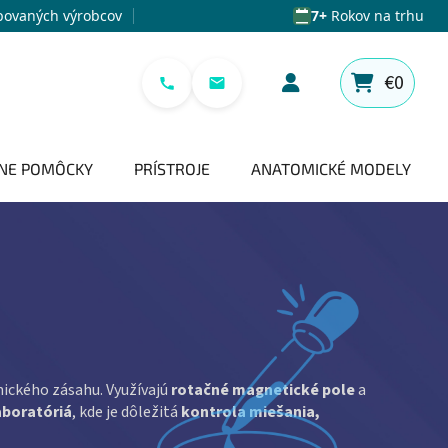
povaných výrobcov
7+
Rokov na trhu
€0
NÁKUPNÝ 
NE POMÔCKY
PRÍSTROJE
ANATOMICKÉ MODELY
ického zásahu. Využívajú
rotačné magnetické pole
a
aboratóriá
, kde je dôležitá
kontrola miešania,