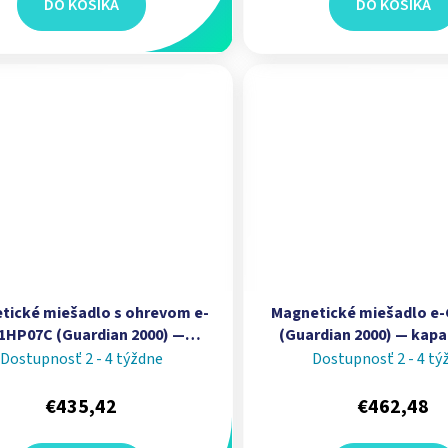
DO KOŠÍKA
DO KOŠÍKA
tické miešadlo s ohrevom e-
Magnetické miešadlo e
1HP07C (Guardian 2000) —
(Guardian 2000) — kapac
ita 15 L, teplota 70–500 °C I
veľkosť platne 4 × 4 in
Dostupnosť 2 - 4 týždne
Dostupnosť 2 - 4 tý
OHAUS
€435,42
€462,48