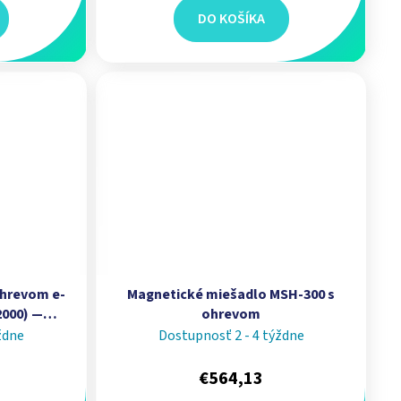
DO KOŠÍKA
ohrevom e-
Magnetické miešadlo MSH-300 s
2000) —
ohrevom
0–500 °C I
ždne
Dostupnosť 2 - 4 týždne
€564,13