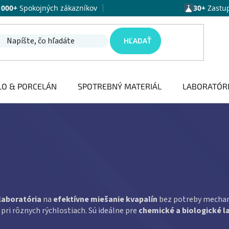
1000+
Spokojných zákazníkov
30+
Zastu
HĽADAŤ
LO & PORCELÁN
SPOTREBNÝ MATERIÁL
LABORATÓR
laboratória
na
efektívne miešanie kvapalín
bez potreby mechan
pri rôznych rýchlostiach. Sú ideálne pre
chemické a biologické l