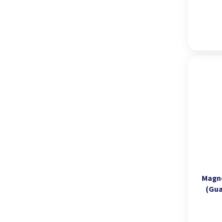
Magne
(Gua
keramic