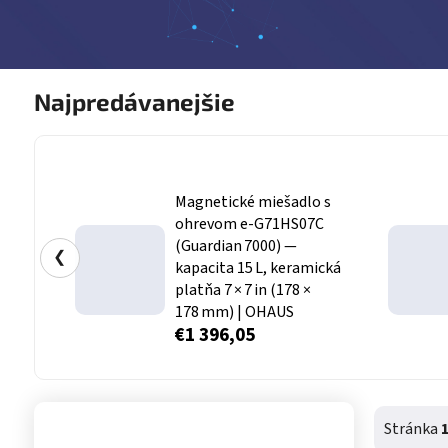
Najpredávanejšie
Magnetické miešadlo s
ohrevom e‑G71HS07C
(Guardian 7000) —
❮
kapacita 15 L, keramická
platňa 7 × 7 in (178 ×
178 mm) | OHAUS
€1 396,05
Bočný panel
Stránka