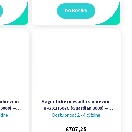
DO KOŠÍKA
 ohrevom
Magnetické miešadlo s ohrevom
 3000) —
e‑G31HS07C (Guardian 3000) —
ká platňa
kapacita 15 L, keramická platňa
ždne
Dostupnosť 2 - 4 týždne
 | OHAUS
7 × 7 in (178 × 178 mm) | OHAUS
€707,25