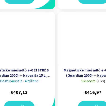
tické miešadlo e-G21STRDS
Magnetické miešadlo e
rdian 2000) — kapacita 15 L,
(Guardian 2000) — kapac
losť 200–1 600 rpm I OHAUS
keramicko-nerezová 
Dostupnosť 2 - 4 týždne
Skladom
(
1 ks
)
Ø 135 mm | OHA
€407,13
€416,97