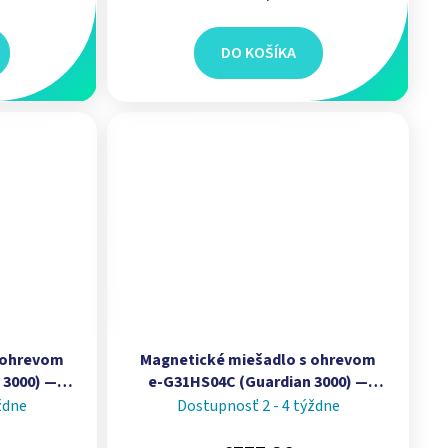
DO KOŠÍKA
 ohrevom
Magnetické miešadlo s ohrevom
 3000) —
e‑G31HS04C (Guardian 3000) —
o-nerezová
kapacita 15 L, keramická platňa
ždne
Dostupnosť 2 - 4 týždne
OHAUS
4 × 4 in (102 × 102 mm) | OHAUS