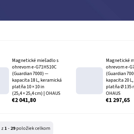
Magnetické miešadlo s
Magnetické m
ohrevom e‑G71HS10C
ohrevom e‑
(Guardian 7000) —
(Guardian 700
kapacita 18 L, keramická
kapacita 20 L,
platňa 10 × 10 in
platňa Ø 135
(25,4 × 25,4 cm) | OHAUS
OHAUS
€2 041,80
€1 297,65
1
z
1
-
29
položiek celkom