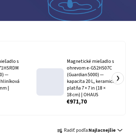
iešadlo s
Magnetické miešadlo s
G71HSRDM
ohrevom e‑G52HS07C
0) —
(Guardian 5000) —
❯
 hliníková
kapacita 20 L, keramická
 mm |
platňa 7 × 7 in (18 ×
18 cm) | OHAUS
€971,70
Radenie produktov
Radiť podľa:
Najlacnejšie