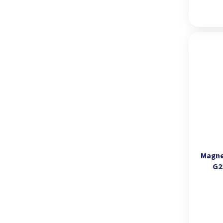
Magne
G2
kapac