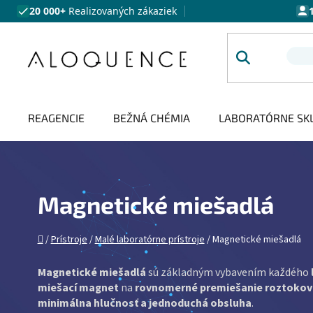
Prejsť na obsah
20 000+
Realizovaných zákaziek
REAGENCIE
BEŽNÁ CHÉMIA
LABORATÓRNE SK
Magnetické miešadlá
Domov
/
Prístroje
/
Malé laboratórne prístroje
/
Magnetické miešadlá
Magnetické miešadlá
sú základným vybavením každého
miešací magnet
na
rovnomerné premiešanie roztokov
minimálna hlučnosť a jednoduchá obsluha
.