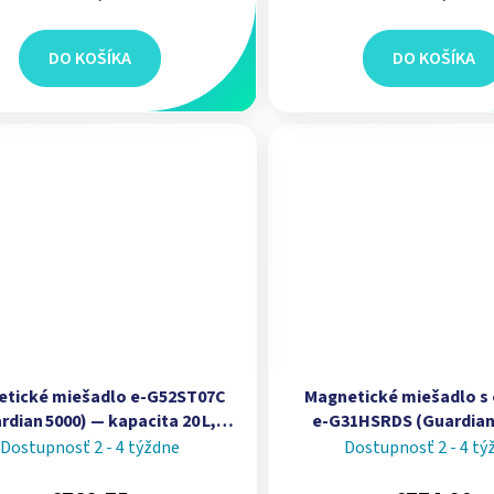
DO KOŠÍKA
DO KOŠÍKA
tické miešadlo e‑G52ST07C
Magnetické miešadlo s
rdian 5000) — kapacita 20 L,
e‑G31HSRDS (Guardian
ká platňa 7 × 7 in (18 × 18 cm) |
kapacita 15 L, keramick
Dostupnosť 2 - 4 týždne
Dostupnosť 2 - 4 tý
OHAUS
platňa Ø 135 mm | 