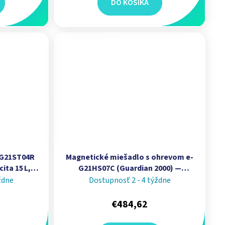
DO KOŠÍKA
‑G21ST04R
Magnetické miešadlo s ohrevom e-
ita 15 L,
G21HS07C (Guardian 2000) —
 | OHAUS
kapacita 15 L, teplota 70–500 °C I
ždne
Dostupnosť 2 - 4 týždne
OHAUS
€484,62