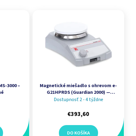
MS-3000 –
Magnetické miešadlo s ohrevom e-
né
G21HPRDS (Guardian 2000) —
kapacita 15 L, teplota 50–380 °C I
Dostupnosť 2 - 4 týždne
OHAUS
€393,60
DO KOŠÍKA