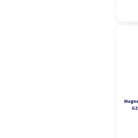
Magne
G2
kapac