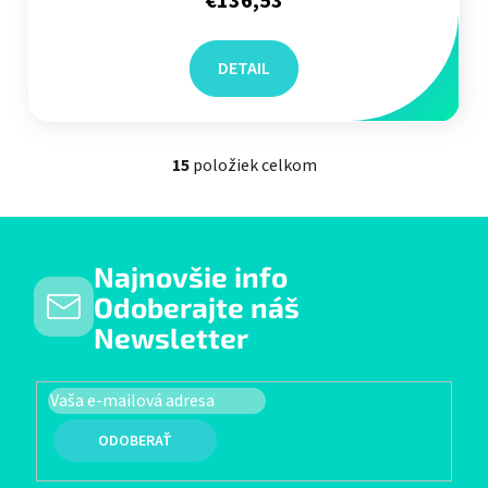
€136,53
DETAIL
15
položiek celkom
Ovládacie prvky výpisu
Najnovšie info
Odoberajte náš
Newsletter
PRIHLÁSIŤ SA