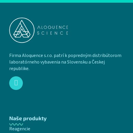
Zápätie
Firma Aloquence s.r.o. patrí k popredným distribútorom
laboratórneho vybavenia na Slovensku a Českej
republike.
Naše produkty
Reagencie