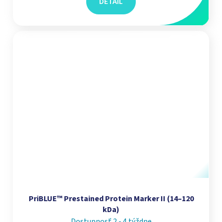
DETAIL
PriBLUE™ Prestained Protein Marker II (14–120
kDa)
Dostupnosť 2 - 4 týždne