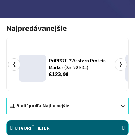
Najpredávanejšie
PriPROT™ Western Protein
❮
❯
Marker (25–90 kDa)
€123,98
Radenie produktov
Radiť podľa:
Najlacnejšie
OTVORIŤ FILTER