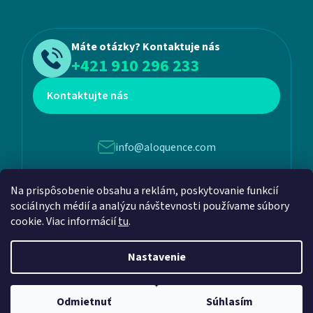
Máte otázky? Kontaktuje nás
+421 910 296 233
Kontaktujte nás
info@aloquence.com
Na prispôsobenie obsahu a reklám, poskytovanie funkcií
Martina Benku 6, 952 01, Vráble
sociálnych médií a analýzu návštevnosti používame súbory
cookie. Viac informácií
tu
.
Nastavenie
Vytvoril Shoptet
a
Adatelier
Odmietnuť
Súhlasím
Copyright 2026
Aloquence
. Všetky práva vyhradené.