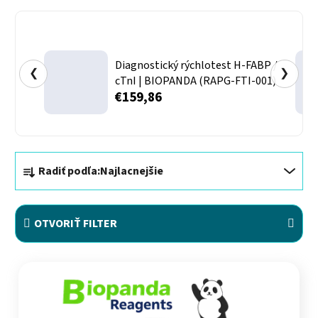
Diagnostický rýchlotest H-FABP /
❮
❯
cTnI | BIOPANDA (RAPG-FTI-001)
€159,86
Radenie produktov
Radiť podľa:
Najlacnejšie
OTVORIŤ FILTER
Výpis produktov