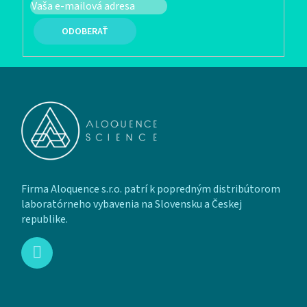
PRIHLÁSIŤ SA
Zápätie
Firma Aloquence s.r.o. patrí k popredným distribútorom
laboratórneho vybavenia na Slovensku a Českej
republike.