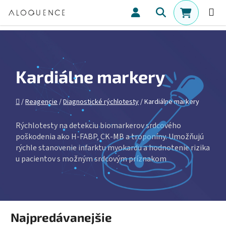
Prejsť na obsah
Hľadať
NÁKUPN
Kardiálne markery
Domov
/
Reagencie
/
Diagnostické rýchlotesty
/
Kardiálne markery
Rýchlotesty na detekciu biomarkerov srdcového
poškodenia ako H‑FABP, CK‑MB a troponíny. Umožňujú
rýchle stanovenie infarktu myokardu a hodnotenie rizika
u pacientov s možným srdcovým príznakom
Najpredávanejšie