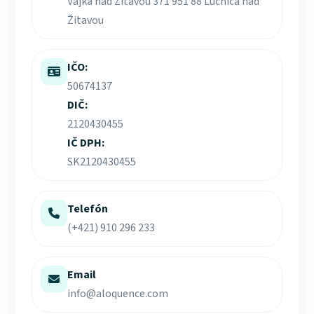
Vajka nad Žitavou 371 951 88 Lúčnica nad
Žitavou
IČO:
50674137
DIČ:
2120430455
IČ DPH:
SK2120430455
Telefón
(+421) 910 296 233
Email
info@aloquence.com