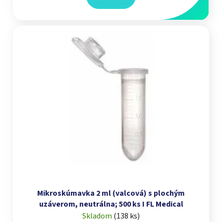
Mikroskúmavka 2 ml (valcová) s plochým
uzáverom, neutrálna; 500 ks I FL Medical
Skladom
(
138 ks
)