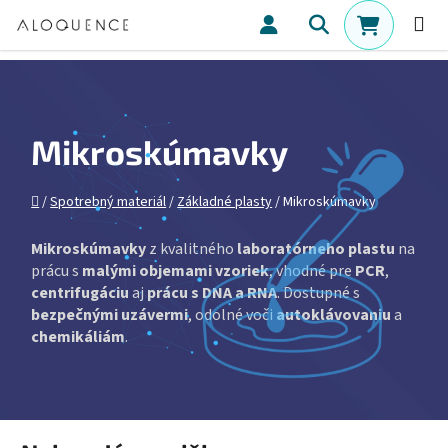
Prejsť na obsah
Hľadať
NÁKUPN
Mikroskúmavky
Domov
/
Spotrebný materiál
/
Základné plasty
/
Mikroskúmavky
Mikroskúmavky
z kvalitného
laboratórneho plastu
na
prácu s
malými objemami vzoriek
, vhodné pre
PCR
,
centrifugáciu
aj
prácu s DNA a RNA
. Dostupné s
bezpečnými uzávermi
, odolné voči
autoklávovaniu
a
chemikáliám
.