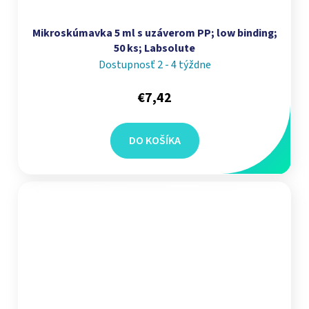
Mikroskúmavka 5 ml s uzáverom PP; low binding;
50 ks; Labsolute
Dostupnosť 2 - 4 týždne
€7,42
DO KOŠÍKA