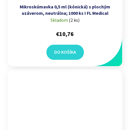
Mikroskúmavka 0,5 ml (kónická) s plochým
uzáverom, neutrálna; 1000 ks I FL Medical
Skladom
(
2 ks
)
€10,76
DO KOŠÍKA