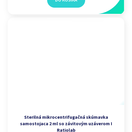
DO KOŠÍKA
Sterilná mikrocentrifugačná skúmavka
samostojaca 2 ml so závitovým uzáverom I
Ratiolab