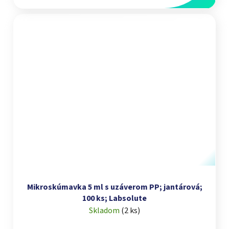
Mikroskúmavka 5 ml s uzáverom PP; jantárová;
100 ks; Labsolute
Skladom
(
2 ks
)