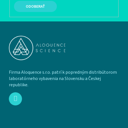
PRIHLÁSIŤ SA
Zápätie
Firma Aloquence s.r.o. patrí k popredným distribútorom
laboratórneho vybavenia na Slovensku a Českej
republike.