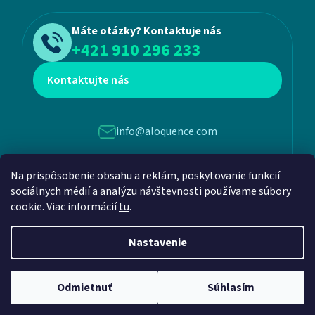
Máte otázky? Kontaktuje nás
+421 910 296 233
Kontaktujte nás
info@aloquence.com
Na prispôsobenie obsahu a reklám, poskytovanie funkcií
Martina Benku 6, 952 01, Vráble
sociálnych médií a analýzu návštevnosti používame súbory
cookie. Viac informácií
tu
.
Nastavenie
Vytvoril Shoptet
a
Adatelier
Odmietnuť
Súhlasím
Copyright 2026
Aloquence
. Všetky práva vyhradené.
Upraviť nastavenie cookies