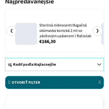
Najpredávanejšie
Sterilná mikrocentrifugačná
❮
skúmavka konická 2 ml so
❯
závitovým uzáverom I Ratiolab
€166,30
Radenie produktov
Radiť podľa:
Najlacnejšie
OTVORIŤ FILTER
Výpis produktov