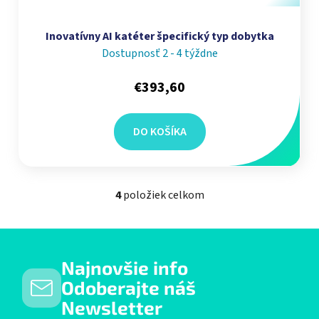
Inovatívny AI katéter špecifický typ dobytka
Dostupnosť 2 - 4 týždne
€393,60
DO KOŠÍKA
4
položiek celkom
Ovládacie prvky výpisu
Najnovšie info
Odoberajte náš
Newsletter