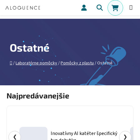
Prejsť na obsah
Hľadať
NÁKUPN
Ostatné
Domov
/
Laboratórne pomôcky
/
Pomôcky z plastu
/
Ostatné
Najpredávanejšie
Inovatívny AI katéter špecifický
❮
❯