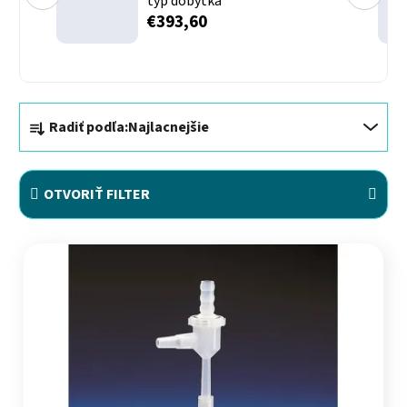
typ dobytka
€393,60
Radenie produktov
Radiť podľa:
Najlacnejšie
OTVORIŤ FILTER
Výpis produktov