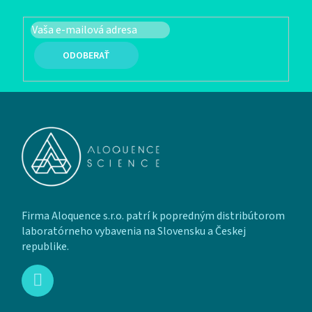
PRIHLÁSIŤ SA
Zápätie
Firma Aloquence s.r.o. patrí k popredným distribútorom
laboratórneho vybavenia na Slovensku a Českej
republike.