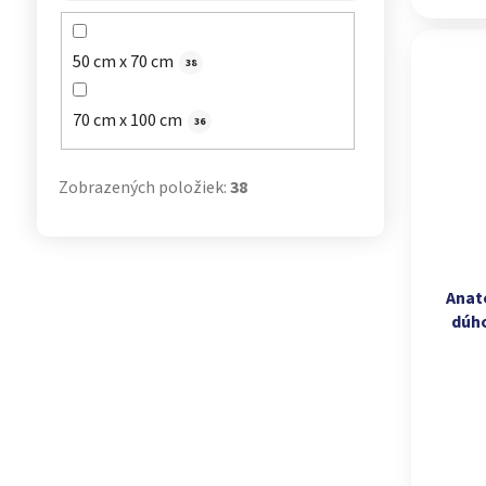
50 cm x 70 cm
38
70 cm x 100 cm
36
Zobrazených položiek:
38
Anat
dúho
refl