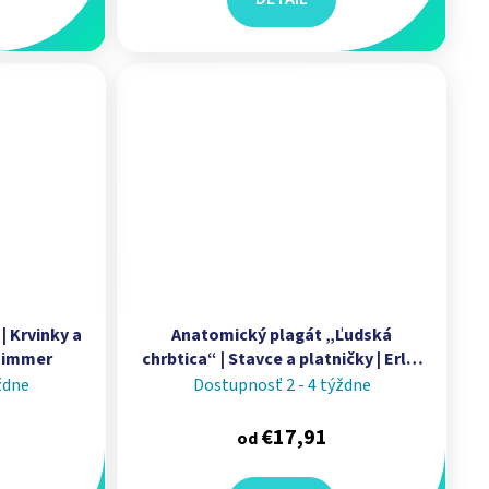
| Krvinky a
Anatomický plagát „Ľudská
 Zimmer
chrbtica“ | Stavce a platničky | Erler
Zimmer
ždne
Dostupnosť 2 - 4 týždne
€17,91
od