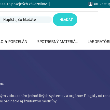
1000+
Spokojných zákazníkov
30+
Zastu
HĽADAŤ
LO & PORCELÁN
SPOTREBNÝ MATERIÁL
LABORATÓR
ela
ým zobrazením jednotlivých systémov a orgánov. Plagáty od r
ke ordinácie aj študentov medicíny.