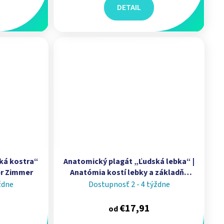
DETAIL
ká kostra“
Anatomický plagát „Ľudská lebka“ |
ler Zimmer
Anatómia kostí lebky a základňa
lebky | Erler Zimmer
ždne
Dostupnosť 2 - 4 týždne
€17,91
od