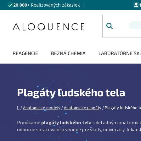
Prejsť na obsah
20 000+
Realizovaných zákaziek
REAGENCIE
BEŽNÁ CHÉMIA
LABORATÓRNE SK
Plagáty ľudského tela
Domov
/
Anatomické modely
/
Anatomické plagáty
/
Plagáty ľudského t
Ponúkame
plagáty ľudského tela
s detailným anatomick
odborne spracované a vhodné pre školy, univerzity, lekárs