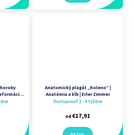
Choroby
Anatomický plagát „Koleno“ |
eformácie |
Anatómia a kĺb | Erler Zimmer
ždne
Dostupnosť 2 - 4 týždne
€17,91
od
DETAIL