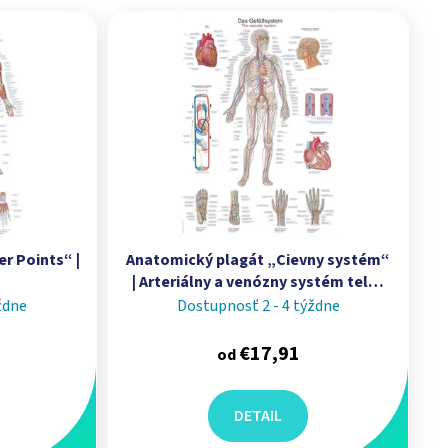
r Points“ |
Anatomický plagát „Cievny systém“
| Arteriálny a venózny systém tela |
Kardiovaskulárna anatómia | Erler
ždne
Dostupnosť 2 - 4 týždne
Zimmer
€17,91
od
DETAIL