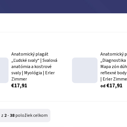
Anatomický plagát
Anatomický p
„Ľudské svaly“ | Svalová
„Diagnostika 
anatómia a kostrové
Mapa zón dúh
svaly | Myológia | Erler
reflexné body 
Zimmer
| Erler Zimme
€17,91
€17,91
od
1
z
2
-
38
položiek celkom