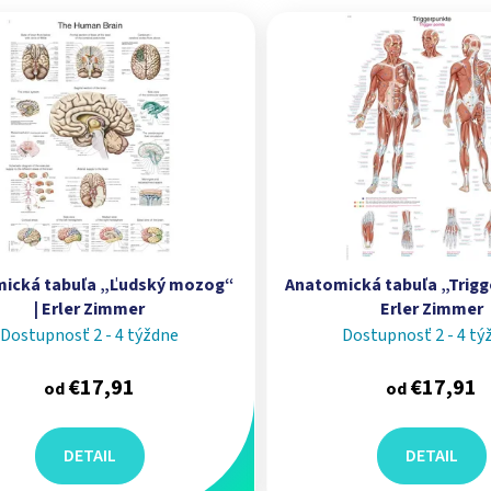
produktov
ická tabuľa „Ľudský mozog“
Anatomická tabuľa „Trigge
| Erler Zimmer
Erler Zimmer
Dostupnosť 2 - 4 týždne
Dostupnosť 2 - 4 tý
€17,91
€17,91
od
od
DETAIL
DETAIL