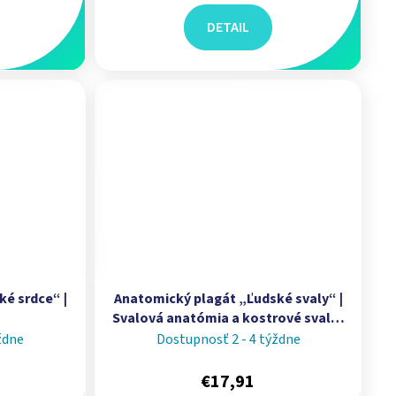
DETAIL
é srdce“ |
Anatomický plagát „Ľudské svaly“ |
Svalová anatómia a kostrové svaly |
Myológia | Erler Zimmer
ždne
Dostupnosť 2 - 4 týždne
€17,91