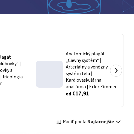
Anatomický plagát
lagát
„Cievny systém“ |
dúhovky“ |
Arteriálny a venózny
ovky a
❯
systém tela |
| Iridológia
Kardiovaskulárna
r
anatómia | Erler Zimmer
€17,91
od
Radenie produktov
Radiť podľa:
Najlacnejšie