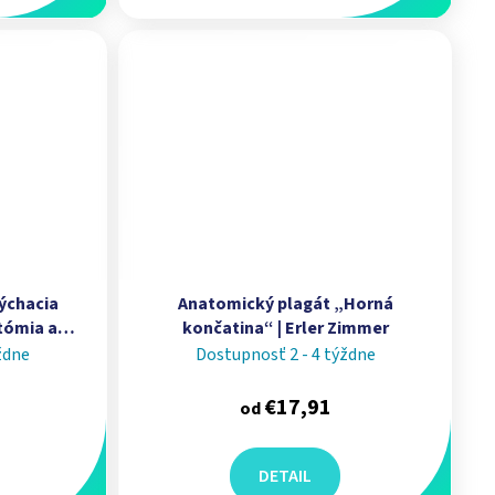
ýchacia
Anatomický plagát „Horná
tómia a
končatina“ | Erler Zimmer
r Zimmer
ždne
Dostupnosť 2 - 4 týždne
€17,91
od
DETAIL