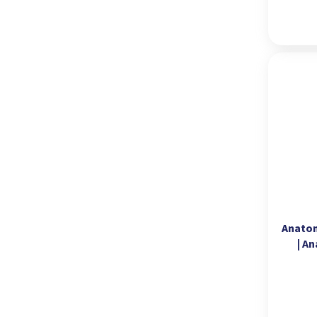
Anatom
| An
O