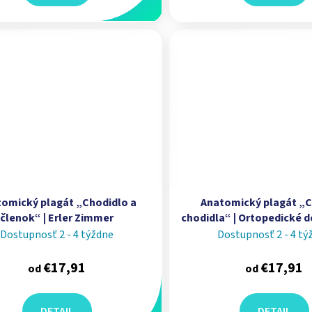
omický plagát „Chodidlo a
Anatomický plagát „
členok“ | Erler Zimmer
chodidla“ | Ortopedické d
Erler Zimmer
Dostupnosť 2 - 4 týždne
Dostupnosť 2 - 4 tý
€17,91
€17,91
od
od
DETAIL
DETAIL