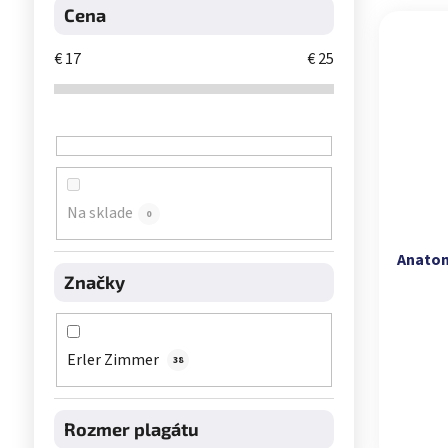
Výpis 
Cena
€
17
€
25
Na sklade
0
Anatom
Značky
Erler Zimmer
38
Rozmer plagátu