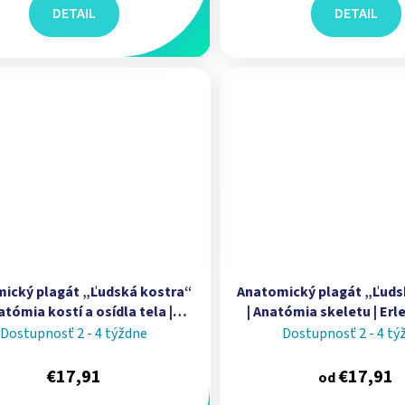
DETAIL
DETAIL
ický plagát „Ľudská kostra“
Anatomický plagát „Ľuds
atómia kostí a osídla tela |
| Anatómia skeletu | Er
steológia | Erler Zimmer
Dostupnosť 2 - 4 týždne
Dostupnosť 2 - 4 tý
€17,91
€17,91
od