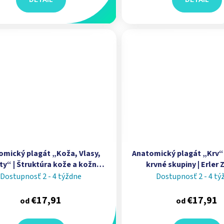
omický plagát „Koža, Vlasy,
Anatomický plagát „Krv“ 
y“ | Štruktúra kože a kožné
krvné skupiny | Erler
adnexy | Erler Zimmer
Dostupnosť 2 - 4 týždne
Dostupnosť 2 - 4 tý
€17,91
€17,91
od
od