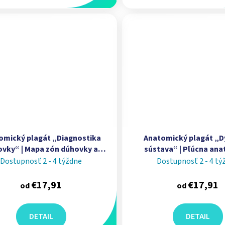
omický plagát „Diagnostika
Anatomický plagát „D
vky“ | Mapa zón dúhovky a
sústava“ | Pľúcna ana
exné body | Iridológia | Erler
dýchacie cesty | Erle
Dostupnosť 2 - 4 týždne
Dostupnosť 2 - 4 tý
Zimmer
€17,91
€17,91
od
od
DETAIL
DETAIL