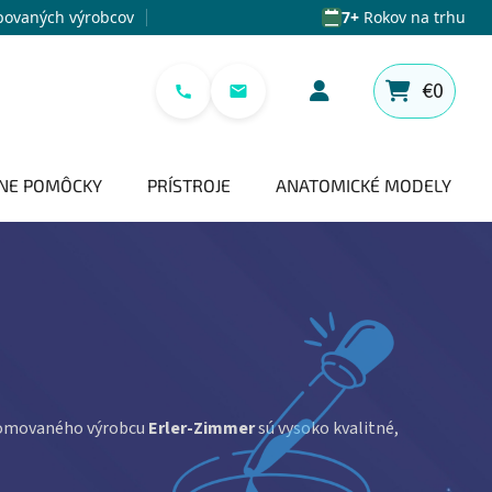
povaných výrobcov
7+
Rokov na trhu
€0
NÁKUPNÝ 
NE POMÔCKY
PRÍSTROJE
ANATOMICKÉ MODELY
enomovaného výrobcu
Erler-Zimmer
sú vysoko kvalitné,