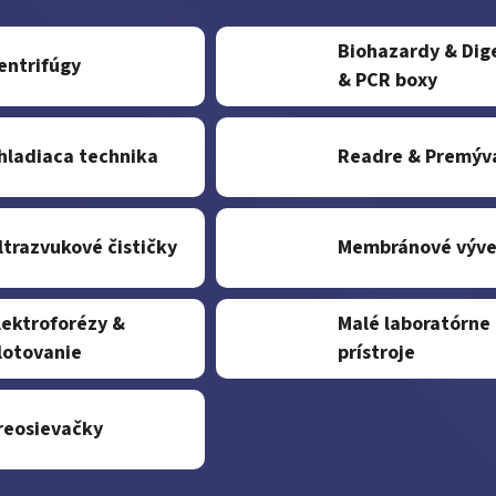
Biohazardy & Dig
entrifúgy
& PCR boxy
hladiaca technika
Readre & Premýv
ltrazvukové čističky
Membránové výv
lektroforézy &
Malé laboratórne
lotovanie
prístroje
reosievačky