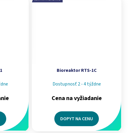
-1
Bioreaktor RTS-1C
ždne
Dostupnosť 2 - 4 týždne
anie
Cena na vyžiadanie
U
DOPYT NA CENU