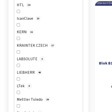
CENA NA VYŽI
HTL
14
IcanClave
13
KERN
11
KRAINTEK CZECH
17
LABSOLUTE
3
Blok B1
LIEBHERR
45
LTek
5
Mettler Toledo
28