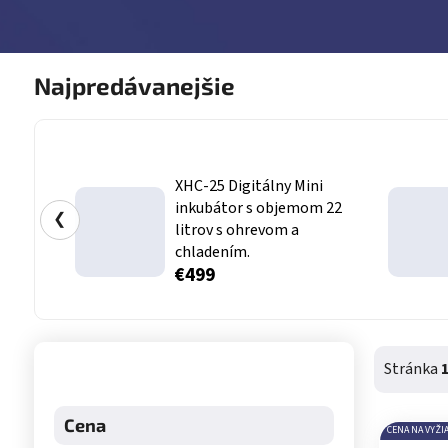
Najpredávanejšie
XHC-25 Digitálny Mini
inkubátor s objemom 22
❮
litrov s ohrevom a
chladením.
€499
Bočný panel
Stránka
Cena
CENA NA VYŽI
Výpis 