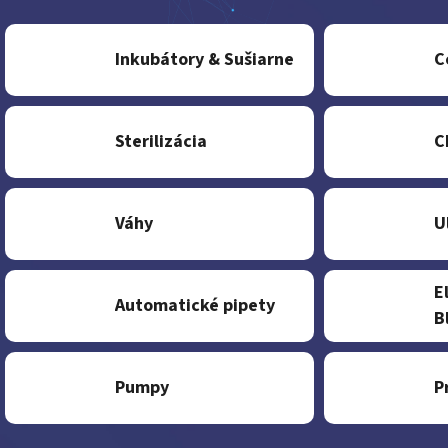
Inkubátory & Sušiarne
C
Sterilizácia
C
Váhy
U
E
Automatické pipety
B
Pumpy
P