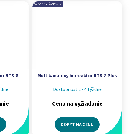
CENA NA VYŽIADANIE
or RTS-8
Multikanálový bioreaktor RTS-8 Plus
ždne
Dostupnosť 2 - 4 týždne
anie
Cena na vyžiadanie
U
DOPYT NA CENU