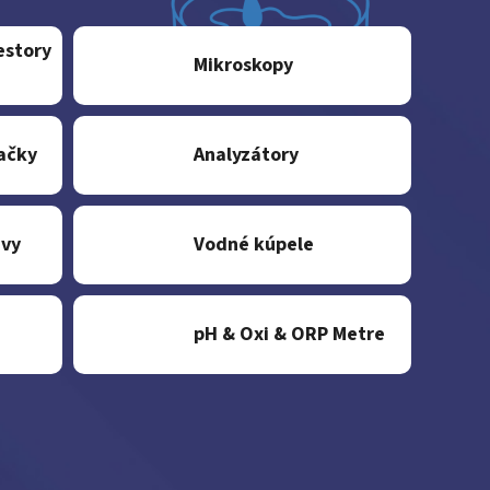
estory
Mikroskopy
ačky
Analyzátory
evy
Vodné kúpele
pH & Oxi & ORP Metre