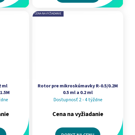
CENA NA VYŽIADANIE
2 ml
Rotor pre mikroskúmavky R-0.5/0.2M
1.5M
0.5 ml a 0.2 ml
ždne
Dostupnosť 2 - 4 týždne
anie
Cena na vyžiadanie
U
DOPYT NA CENU