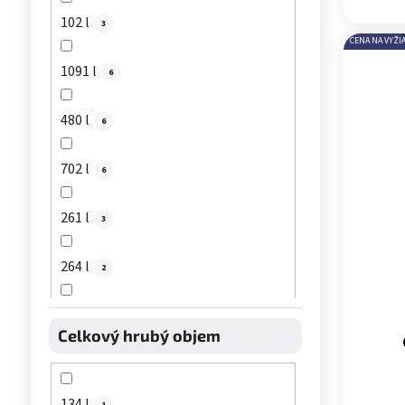
102 l
3
CENA NA VYŽI
1091 l
6
480 l
6
702 l
6
261 l
3
264 l
2
298 l
3
Celkový hrubý objem
441 l
3
134 l
1