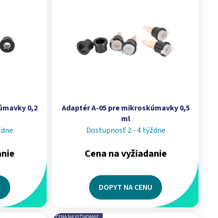
kúmavky 0,2
Adaptér A-05 pre mikroskúmavky 0,5
ml
ždne
Dostupnosť 2 - 4 týždne
anie
Cena na vyžiadanie
U
DOPYT NA CENU
CENA NA VYŽIADANIE