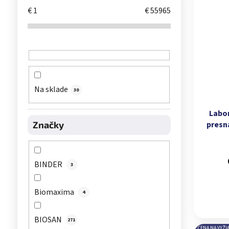
€
1
€
55965
Na sklade
30
Labo
presn
Značky
mikro
BINDER
3
Biomaxima
4
BIOSAN
271
CENA NA VYŽI