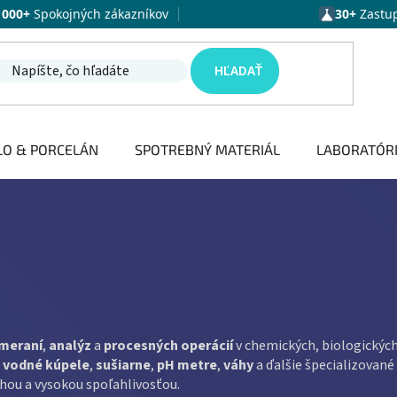
1000+
Spokojných zákazníkov
30+
Zastu
HĽADAŤ
LO & PORCELÁN
SPOTREBNÝ MATERIÁL
LABORATÓR
meraní
,
analýz
a
procesných operácií
v chemických, biologických
,
vodné kúpele
,
sušiarne
,
pH metre
,
váhy
a ďalšie špecializované 
hou a vysokou spoľahlivosťou.