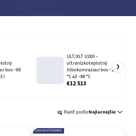
ULT/XLT U200 –
plotný
ultranízkoteplotný
❯
ci box −60
hlbokomraziaci box −25
3 l
°C až −86 °C
€12 513
Radenie produktov
Radiť podľa:
Najlacnejšie
CENA NA VYŽIADANIE