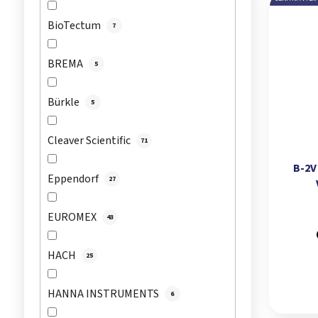
BioTectum
7
BREMA
5
Bürkle
5
Cleaver Scientific
71
B-2V
Eppendorf
27
EUROMEX
43
HACH
25
HANNA INSTRUMENTS
6