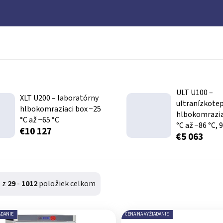
ULT U100 –
XLT U200 – laboratórny
ultranízkote
hlbokomraziaci box −25
hlbokomrazia
°C až −65 °C
°C až −86 °C, 9
€10 127
€5 063
1
z
29
-
1012
položiek celkom
ADANIE
CENA NA VYŽIADANIE
produktov