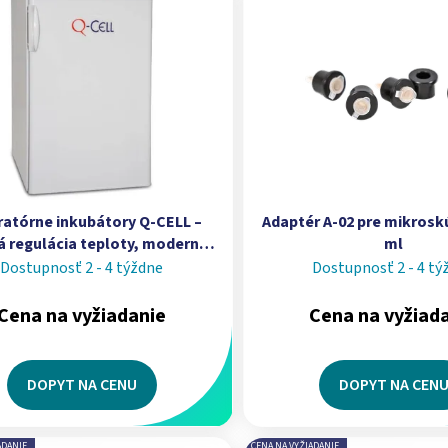
ratórne inkubátory Q-CELL –
Adaptér A-02 pre mikros
á regulácia teploty, moderný
ml
procesor, kapacita 45–1400 L
Dostupnosť 2 - 4 týždne
Dostupnosť 2 - 4 tý
Cena na vyžiadanie
Cena na vyžiad
DOPYT NA CENU
DOPYT NA CEN
ADANIE
CENA NA VYŽIADANIE