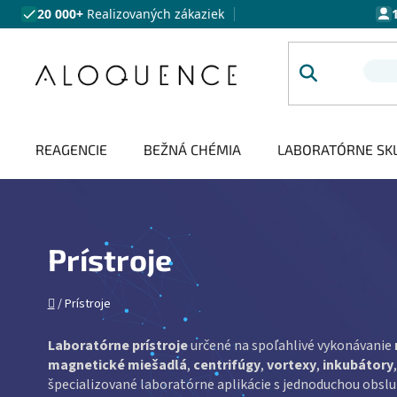
Prejsť na obsah
20 000+
Realizovaných zákaziek
REAGENCIE
BEŽNÁ CHÉMIA
LABORATÓRNE SK
Prístroje
Domov
/
Prístroje
Laboratórne prístroje
určené na spoľahlivé vykonávanie
magnetické miešadlá
,
centrifúgy
,
vortexy
,
inkubátory
špecializované laboratórne aplikácie s jednoduchou obslu