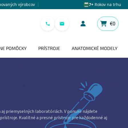
povaných výrobcov
7+
Rokov na trhu
€0
NÁKUPNÝ 
NE POMÔCKY
PRÍSTROJE
ANATOMICKÉ MODELY
 aj priemyselných laboratóriách. V ponuke nájdete
prístroje. Kvalitné a presné prístroje pre každodenné aj