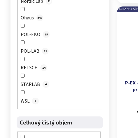
Nordic Lab
21
CENA NA VYŽI
Ohaus
248
POL-EKO
55
POL-LAB
11
RETSCH
14
P-EX 
STARLAB
4
pr
WSL
7
Celkový čistý objem