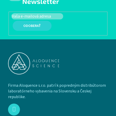
Newsletter
PRIHLÁSIŤ SA
Zápätie
Firma Aloquence s.r.o. patrí k popredným distribútorom
laboratórneho vybavenia na Slovensku a Českej
republike.