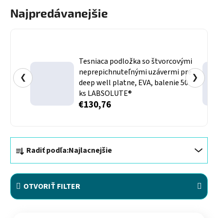
Najpredávanejšie
Tesniaca podložka so štvorcovými
neprepichnuteľnými uzávermi pre
❮
❯
deep well platne, EVA, balenie 50
ks LABSOLUTE®
€130,76
Radenie produktov
Radiť podľa:
Najlacnejšie
OTVORIŤ FILTER
Výpis produktov