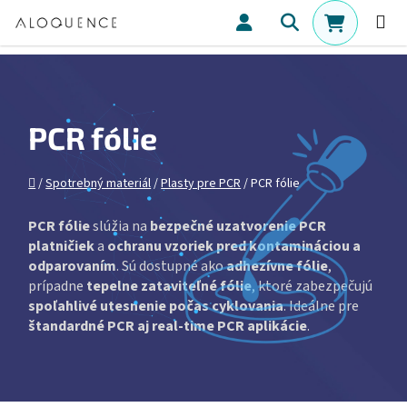
Prejsť na obsah
Hľadať
NÁKUPN
PCR fólie
Domov
/
Spotrebný materiál
/
Plasty pre PCR
/
PCR fólie
PCR fólie
slúžia na
bezpečné uzatvorenie PCR
platničiek
a
ochranu vzoriek pred kontamináciou a
odparovaním
. Sú dostupné ako
adhezívne fólie
,
prípadne
tepelne zataviteľné fólie
, ktoré zabezpečujú
spoľahlivé utesnenie počas cyklovania
. Ideálne pre
štandardné PCR aj real-time PCR aplikácie
.