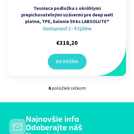
Tesniaca podložka s okrúhlymi
prepichovateľnými uzávermi pre deep well
platne, TPE, balenie 50 ks LABSOLUTE®
Dostupnosť 2 - 4 týždne
€318,20
DO KOŠÍKA
6
položiek celkom
Ovládacie prvky výpisu
Najnovšie info
Odoberajte náš