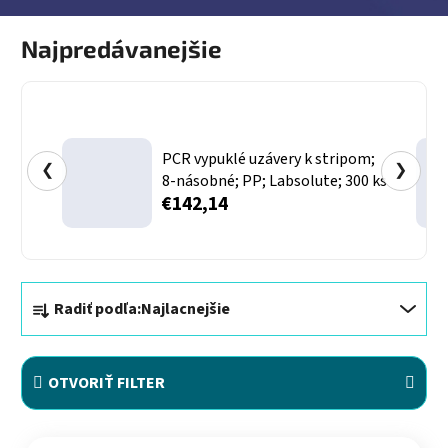
Najpredávanejšie
PCR vypuklé uzávery k stripom;
❮
❯
8‑násobné; PP; Labsolute; 300 ks
€142,14
Radenie produktov
Radiť podľa:
Najlacnejšie
OTVORIŤ FILTER
Výpis produktov