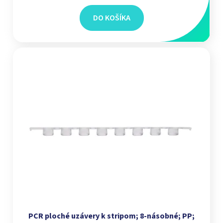
DO KOŠÍKA
PCR ploché uzávery k stripom; 8‑násobné; PP;