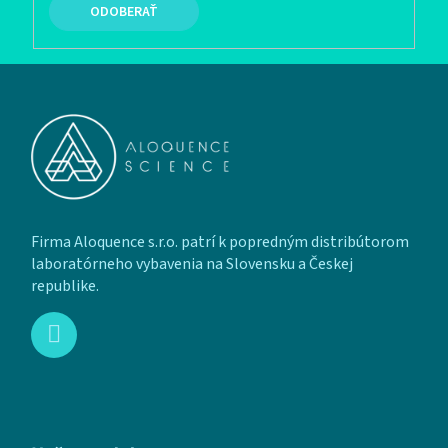
PRIHLÁSIŤ SA
Zápätie
Firma Aloquence s.r.o. patrí k popredným distribútorom
laboratórneho vybavenia na Slovensku a Českej
republike.