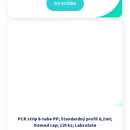
DO KOŠÍKA
PCR strip 8‑tube PP; štandardný profil 0,2 ml;
Domed cap; 125 ks; Labsolute