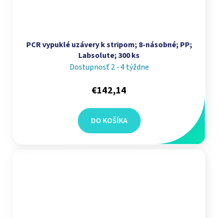
PCR vypuklé uzávery k stripom; 8‑násobné; PP;
Labsolute; 300 ks
Dostupnosť 2 - 4 týždne
€142,14
DO KOŠÍKA