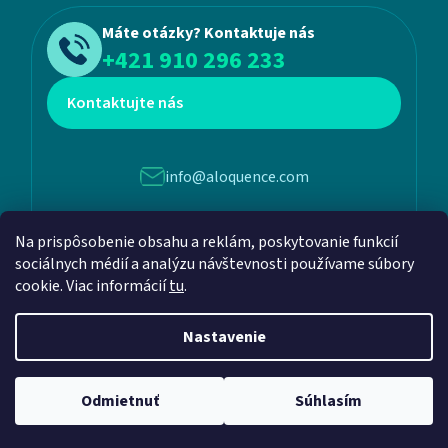
Máte otázky? Kontaktuje nás
+421 910 296 233
Kontaktujte nás
info@aloquence.com
Martina Benku 6, 952 01, Vráble
Na prispôsobenie obsahu a reklám, poskytovanie funkcií
sociálnych médií a analýzu návštevnosti používame súbory
cookie. Viac informácií
tu
.
Nastavenie
Vytvoril Shoptet
a
Adatelier
Odmietnuť
Súhlasím
Copyright 2026
Aloquence
. Všetky práva vyhradené.
Upraviť nastavenie cookies