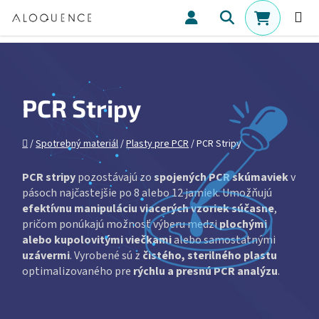
Prejsť na obsah
Hľadať
NÁKUPN
PCR Stripy
Domov
/
Spotrebný materiál
/
Plasty pre PCR
/
PCR Stripy
PCR stripy
pozostávajú zo
spojených PCR skúmaviek
v
pásoch najčastejšie po 8 alebo 12 jamiek. Umožňujú
efektívnu manipuláciu viacerých vzoriek súčasne
,
pričom ponúkajú možnosť výberu medzi
plochými
alebo kupolovitými viečkami
alebo samostatnými
uzávermi
. Vyrobené sú z
čistého, sterilného plastu
optimalizovaného pre
rýchlu a presnú PCR analýzu
.