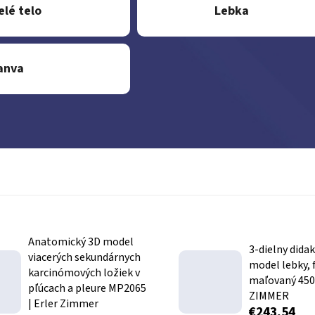
elé telo
Lebka
anva
Anatomický 3D model
3-dielny didak
viacerých sekundárnych
model lebky, 
karcinómových ložiek v
maľovaný 450
pľúcach a pleure MP2065
ZIMMER
| Erler Zimmer
€243,54