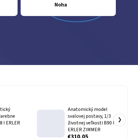
Noha
tický
Anatomický model
farebne
svalovej postavy, 1/3
❯
8 I ERLER
životnej veľkosti B90 I
ERLER ZIMMER
€310,05