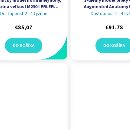
mický model normálnej nohy,
3-dielny model lebky 
otná veľkosť M230 I ERLER
Augmented Anatomy 
ZIMMER
ZIMMER
Dostupnosť 2 - 4 týždne
Dostupnosť 2 - 4 tý
€85,07
€91,78
DO KOŠÍKA
DO KOŠÍKA