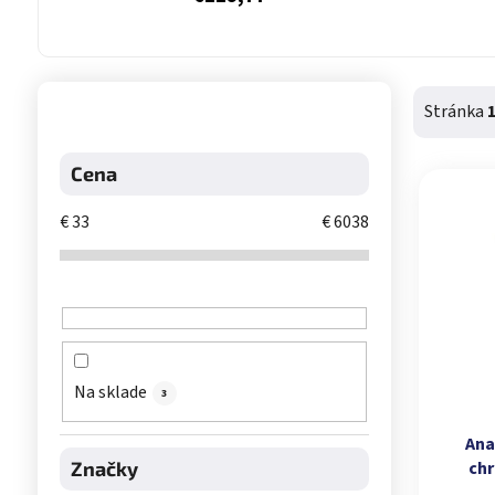
Bočný panel
Stránka
Výpis 
Cena
€
33
€
6038
Na sklade
3
Ana
chr
Značky