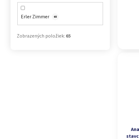
Erler Zimmer
65
Zobrazených položiek:
65
Ana
stavc