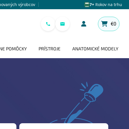
povaných výrobcov
7+
Rokov na trhu
€0
NÁKUPNÝ 
NE POMÔCKY
PRÍSTROJE
ANATOMICKÉ MODELY