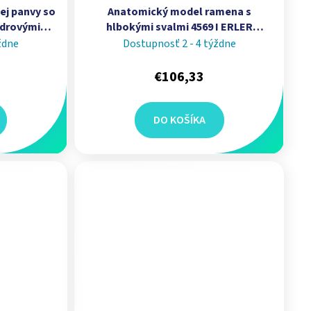
j panvy so
Anatomický model ramena s
drovými
hlbokými svalmi 4569 I ERLER
R ZIMMER
ZIMMER
ždne
Dostupnosť 2 - 4 týždne
€106,33
DO KOŠÍKA