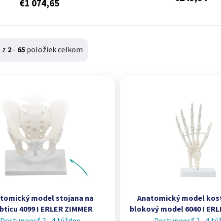
€1 074,65
1
z
2
-
65
položiek celkom
produktov
tomický model stojana na
Anatomický model kost
bticu 4099 I ERLER ZIMMER
blokový model 6040 I ER
Dostupnosť 2 - 4 týždne
Dostupnosť 2 - 4 tý