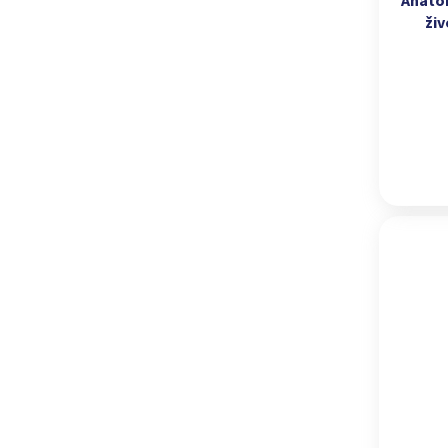
Anato
živ