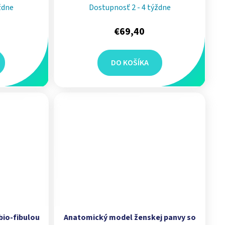
ZIMMER
ždne
Dostupnosť 2 - 4 týždne
€69,40
DO KOŠÍKA
bio-fibulou
Anatomický model ženskej panvy so