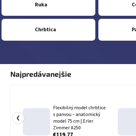
Ruka
C
Chrbtica
P
Najpredávanejšie
Flexibilný model chrbtice
s panvou – anatomický
❮
model 75 cm | Erler
Zimmer A250
€119,77