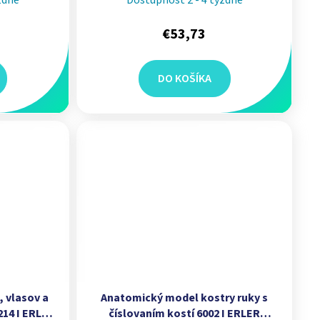
€53,73
DO KOŠÍKA
 vlasov a
Anatomický model kostry ruky s
14 I ERLER
číslovaním kostí 6002 I ERLER