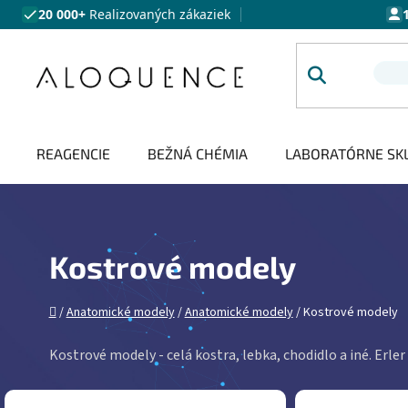
Prejsť na obsah
20 000+
Realizovaných zákaziek
REAGENCIE
BEŽNÁ CHÉMIA
LABORATÓRNE SK
Kostrové modely
Domov
/
Anatomické modely
/
Anatomické modely
/
Kostrové modely
Kostrové modely - celá kostra, lebka, chodidlo a iné. Erl