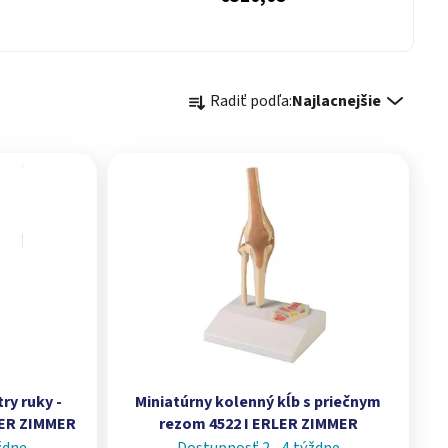
Radenie produktov
Radiť podľa:
Najlacnejšie
ry ruky -
Miniatúrny kolenný kĺb s priečnym
LER ZIMMER
rezom 4522 I ERLER ZIMMER
ždne
Dostupnosť 2 - 4 týždne