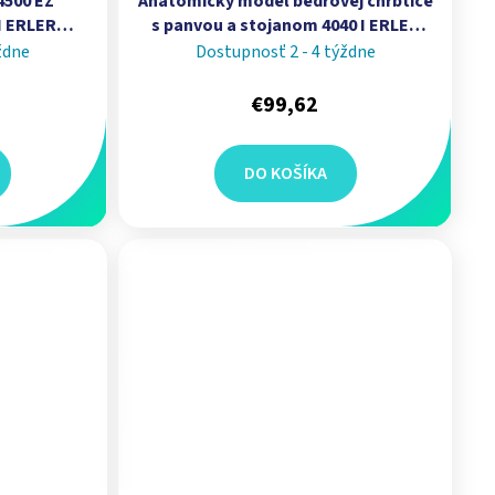
4500 EZ
Anatomický model bedrovej chrbtice
I ERLER
s panvou a stojanom 4040 I ERLER
ZIMMER
ždne
Dostupnosť 2 - 4 týždne
€99,62
DO KOŠÍKA