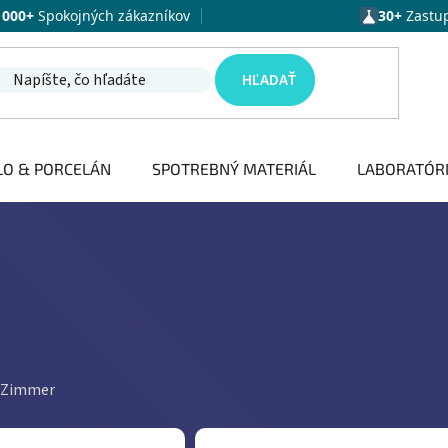
1000+
Spokojných zákazníkov
30+
Zastu
HĽADAŤ
LO & PORCELÁN
SPOTREBNÝ MATERIÁL
LABORATÓR
er Zimmer