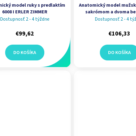
ický model ruky s predlaktím
Anatomický model mužske
6008 I ERLER ZIMMER
sakrómom a dvoma be
stavcami 4056 I ERLE
Dostupnosť 2 - 4 týždne
Dostupnosť 2 - 4 tý
€99,62
€106,33
DO KOŠÍKA
DO KOŠÍKA