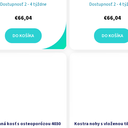
4047 I ERLER ZIMMER
ZIMMER
Dostupnosť 2 - 4 týždne
Dostupnosť 2 - 4 tý
€66,04
€66,04
DO KOŠÍKA
DO KOŠÍKA
ná kosť s osteoporózou 4030
Kostra nohy s vloženou ti