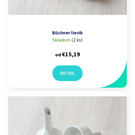
Büchner lievik
Skladom
(
2 ks
)
€15,19
od
DETAIL