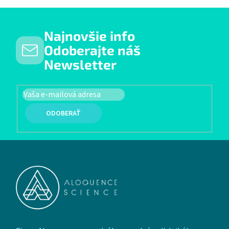
Najnovšie info
Odoberajte náš
Newsletter
PRIHLÁSIŤ SA
Zápätie