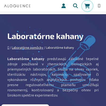
Prejsť na obsah
Hľadať
NÁKUPN
Laboratórne kahany
Domov
/
Laboratórne pomôcky
/
Laboratórne kahany
Laboratórne kahany
predstavujú základné tepelné
zdroje používané v chemických, biologických aj
priemyselných laboratóriách. Slúžia na ohrev vzoriek,
sterilizáciu nástrojov, kalcináciu, spaľovanie či
vykonávanie rôznych analytických postupov. Vďaka
presne regulovateľnému plameňu umožňujú
rovnomerný, kontrolovaný a bezpečný ohrev pri
širokom spektre experimentov.