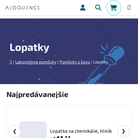
Prejsť na obsah
Hľadať
NÁKUPN
Lopatky
Domov
/
Laboratórne pomôcky
/
Pomôcky z kovu
/
Lopatky
Najpredávanejšie
❮
Lopatka na chemikálie, hliník
❯