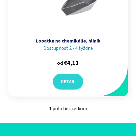
Lopatka na chemikálie, hliník
Dostupnosť 2 - 4 týždne
€4,11
od
DETAIL
1
položiek celkom
Ovládacie prvky výpisu