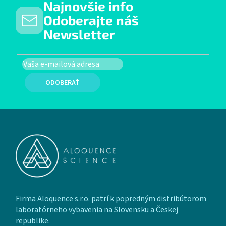
Najnovšie info
Odoberajte náš
Newsletter
PRIHLÁSIŤ SA
Zápätie
Firma Aloquence s.r.o. patrí k popredným distribútorom
laboratórneho vybavenia na Slovensku a Českej
republike.