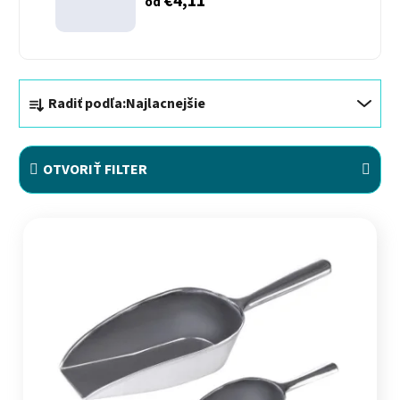
€4,11
od
Radenie produktov
Radiť podľa:
Najlacnejšie
OTVORIŤ FILTER
Výpis produktov