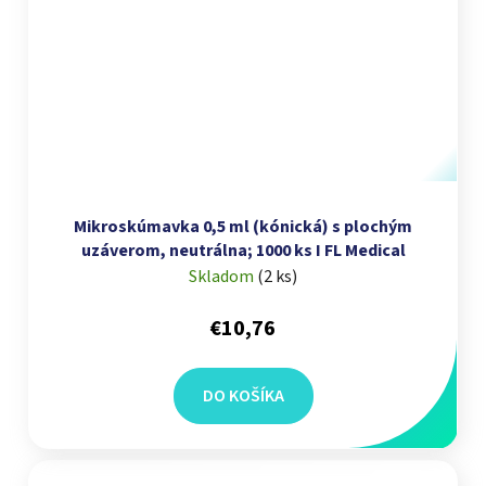
Mikroskúmavka 0,5 ml (kónická) s plochým
uzáverom, neutrálna; 1000 ks I FL Medical
Skladom
(
2 ks
)
€10,76
DO KOŠÍKA