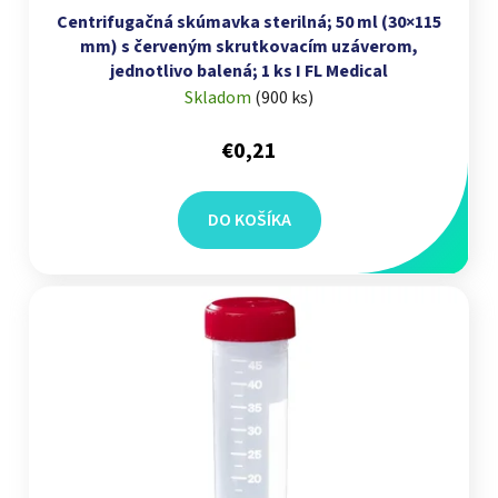
Centrifugačná skúmavka sterilná; 50 ml (30×115
mm) s červeným skrutkovacím uzáverom,
jednotlivo balená; 1 ks I FL Medical
Skladom
(
900 ks
)
€0,21
DO KOŠÍKA