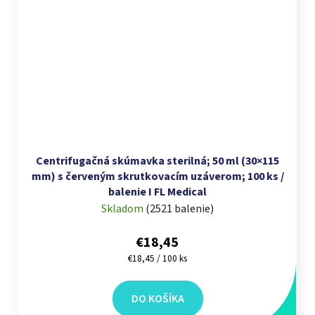
Centrifugačná skúmavka sterilná; 50 ml (30×115
mm) s červeným skrutkovacím uzáverom; 100 ks /
balenie I FL Medical
Skladom
(
2521 balenie
)
€18,45
Jednotková cena:
€18,45 / 100 ks
DO KOŠÍKA