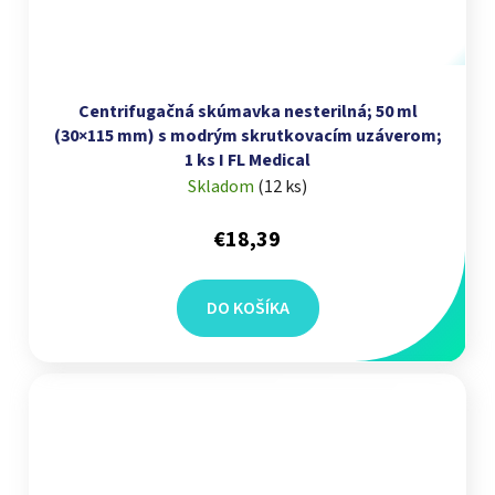
Centrifugačná skúmavka nesterilná; 50 ml
(30×115 mm) s modrým skrutkovacím uzáverom;
1 ks I FL Medical
Skladom
(
12 ks
)
€18,39
DO KOŠÍKA