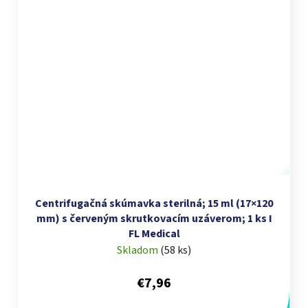
Centrifugačná skúmavka sterilná; 15 ml (17×120
mm) s červeným skrutkovacím uzáverom; 1 ks I
FL Medical
Skladom
(
58 ks
)
€7,96