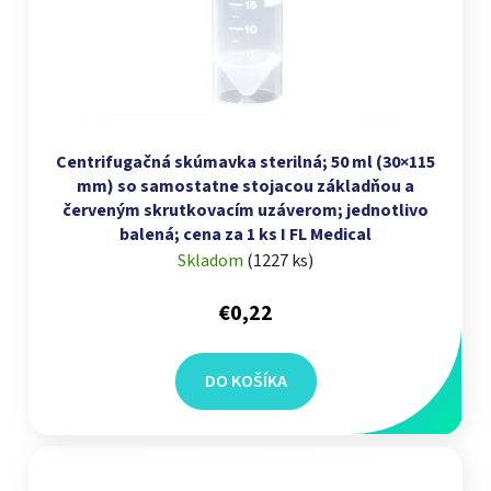
Centrifugačná skúmavka sterilná; 50 ml (30×115
mm) so samostatne stojacou základňou a
červeným skrutkovacím uzáverom; jednotlivo
balená; cena za 1 ks I FL Medical
Skladom
(
1227 ks
)
€0,22
DO KOŠÍKA