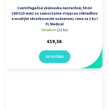
Centrifugačná skúmavka nesterilná; 50 ml
(30×115 mm) so samostatne stojacou základňou
a modrým skrutkovacím uzáverom; cena za 1 ks I
FL Medical
Skladom
(
12 ks
)
€19,58
DO KOŠÍKA