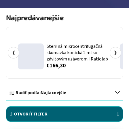
Najpredávanejšie
Sterilná mikrocentrifugačná
❮
skúmavka konická 2 ml so
❯
závitovým uzáverom I Ratiolab
€166,30
Radenie produktov
Radiť podľa:
Najlacnejšie
OTVORIŤ FILTER