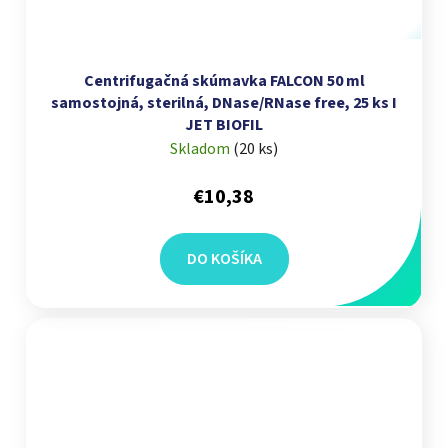
Centrifugačná skúmavka FALCON 50 ml
samostojná, sterilná, DNase/RNase free, 25 ks I
JET BIOFIL
Skladom
(
20 ks
)
€10,38
DO KOŠÍKA