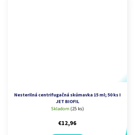
Nesterilná centrifugačná skúmavka 15 ml; 50 ks I
JET BIOFIL
Skladom
(
25 ks
)
€12,96