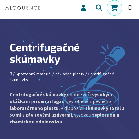
Prejsť na obsah
Hľadať
NÁKUPN
Centrifugačné
skúmavky
Domov
/
Spotrebný materiál
/
Základné plasty
/
Centrifugačné
skúmavky
Centrifugačné skúmavky
odolné voči
vysokým
otáčkam
pri
centrifugácii
, vyrobené z pevného
laboratórneho plastu
. K dispozícii
skúmavky 15 ml a
50 ml
s
závitovými uzávermi
, vysokou
teplotnou a
chemickou odolnosťou
.