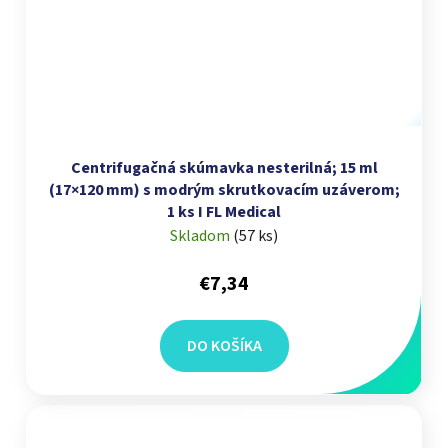
Centrifugačná skúmavka nesterilná; 15 ml
(17×120 mm) s modrým skrutkovacím uzáverom;
1 ks I FL Medical
Skladom
(
57 ks
)
€7,34
DO KOŠÍKA