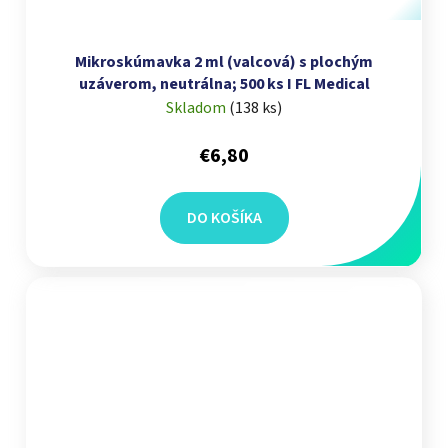
Mikroskúmavka 2 ml (valcová) s plochým
uzáverom, neutrálna; 500 ks I FL Medical
Skladom
(
138 ks
)
€6,80
DO KOŠÍKA