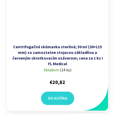
Centrifugačná skúmavka sterilná; 50 ml (30×115
mm) so samostatne stojacou základňou a
červeným skrutkovacím uzáverom; cena za 1 ks I
FL Medical
Skladom
(
14 ks
)
€20,82
DO KOŠÍKA