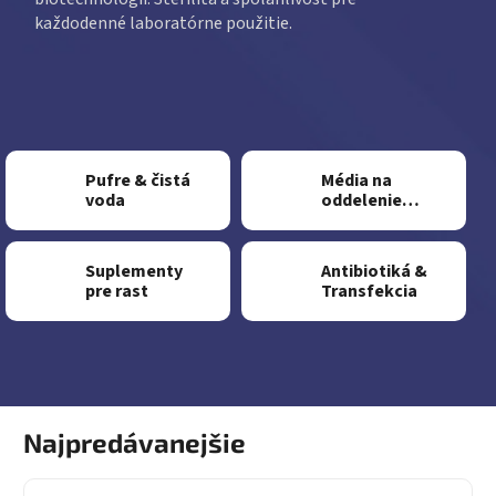
každodenné laboratórne použitie.
Pufre & čistá
Média na
voda
oddelenie
buniek
Suplementy
Antibiotiká &
pre rast
Transfekcia
Najpredávanejšie