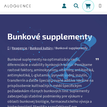
Prejsť na obsah
Hľadať
NÁKUPN
Bunkové supplementy
Domov
/
Reagencie
/
Bunkové kultúry
/
Bunkové supplementy
Ask Ch
Bunkové suplementy na optimalizáciu rastu,
diferenciácie a viability bunkových kultúr. Ponúkame
rastové faktory, aminokyseliny, vitamíny, antibiotiká,
antimykotiká, L-glutamín, pyruvát sodný, inzulín,
transferrín a ďalšie špecializované aditíva. Ideálne na
prispôsobenie kultivačných médií špecifickým
požiadavkám rôznych bunkových línií. Suplementy
zabezpečujú stabilné podmienky pre výskum v
oblasti bunkovej biológie, farmaceutického vývoja a
biotechnológií. Sterilita a spoľahlivosť pre