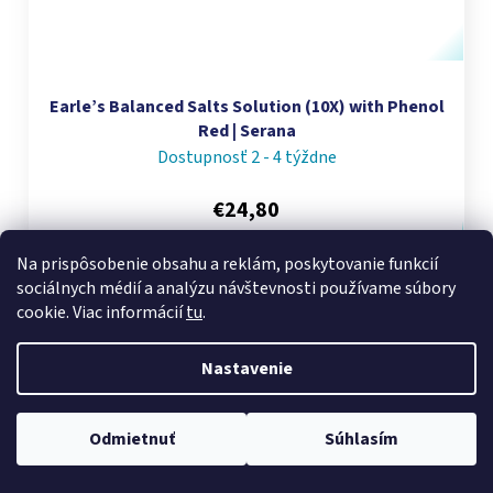
Earle’s Balanced Salts Solution (10X) with Phenol
Red | Serana
Dostupnosť 2 - 4 týždne
€24,80
Na prispôsobenie obsahu a reklám, poskytovanie funkcií
DO KOŠÍKA
sociálnych médií a analýzu návštevnosti používame súbory
cookie. Viac informácií
tu
.
Nastavenie
Odmietnuť
Súhlasím