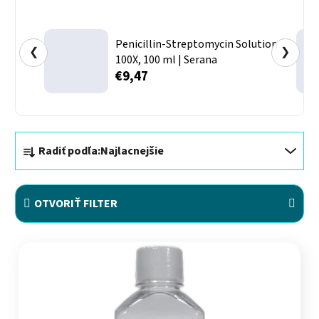
Penicillin-Streptomycin Solution
❮
❯
100X, 100 ml | Serana
€9,47
Radenie produktov
Radiť podľa:
Najlacnejšie
OTVORIŤ FILTER
Výpis produktov