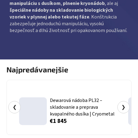
manipuláciu s dusíkom
,
plnenie kryonádob
, ale aj
špeciálne nádoby na skladovanie biologických
vzoriek v plynnej alebo tekutej fáze
. Konštrukcia
zabezpečuje jednoduchú manipuláciu, vysokú
bezpečnosť a dlhú životnosť pri opakovanom používaní.
Najpredávanejšie
Dewarová nádoba PL32 –
❮
skladovanie a preprava
❯
kvapalného dusíka | Cryometal
€1 845