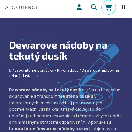
Prejsť na obsah
Hľadať
NÁKUPN
Dewarove nádoby na
tekutý dusík
Domov
/
Laboratórne pomôcky
/
Kryonádoby
/
Dewarove nádoby na
tekutý dusík
Dewarove nádoby na tekutý dusík
slúžia na bezpečné
skladovanie a transport
tekutého dusíka
v
laboratórnych, medicínskych aj priemyselných
podmienkach. Vďaka kvalitnej vákuovej izolácii
umožňujú dlhodobé uchovanie extrémne nízkych teplôt
s minimálnymi stratami odparovaním. V ponuke sú
laboratórne Dewarove nádoby
rôznych objemov na