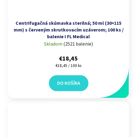
Centrifugačná skúmavka sterilná; 50 ml (30×115
mm) s červeným skrutkovacím uzáverom; 100 ks /
balenie I FL Medical
Skladom
(
2521 balenie
)
€18,45
Jednotková cena:
€18,45 / 100 ks
DO KOŠÍKA