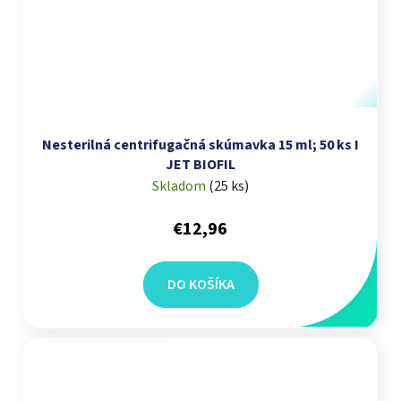
Nesterilná centrifugačná skúmavka 15 ml; 50 ks I
JET BIOFIL
Skladom
(
25 ks
)
€12,96
DO KOŠÍKA