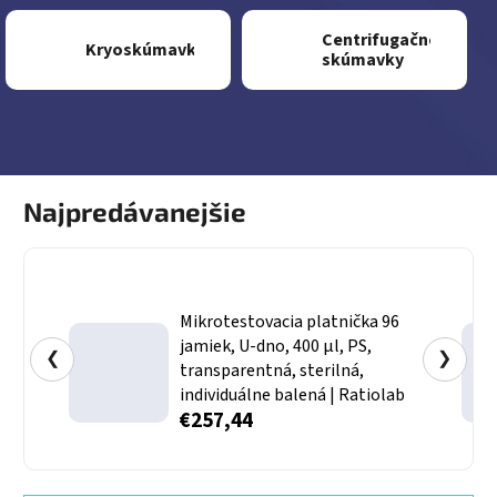
Centrifugačné
Kryoskúmavky
skúmavky
Najpredávanejšie
Mikrotestovacia platnička 96
jamiek, U-dno, 400 µl, PS,
❮
❯
transparentná, sterilná,
individuálne balená | Ratiolab
€257,44