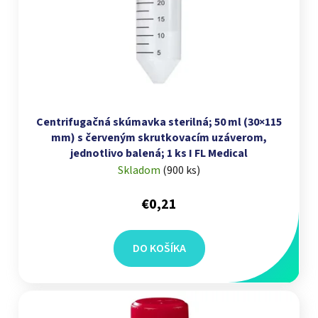
Centrifugačná skúmavka sterilná; 50 ml (30×115
mm) s červeným skrutkovacím uzáverom,
jednotlivo balená; 1 ks I FL Medical
Skladom
(
900 ks
)
€0,21
DO KOŠÍKA