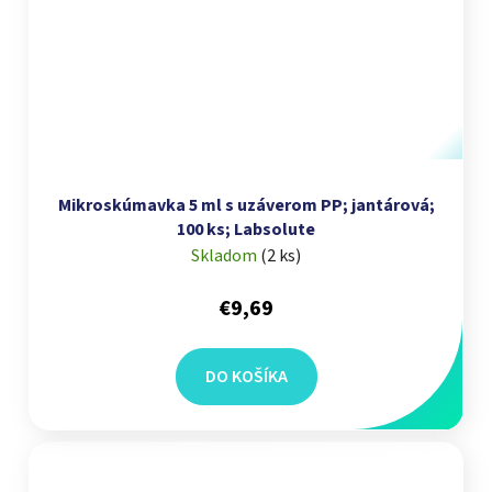
Mikroskúmavka 5 ml s uzáverom PP; jantárová;
100 ks; Labsolute
Skladom
(
2 ks
)
€9,69
DO KOŠÍKA