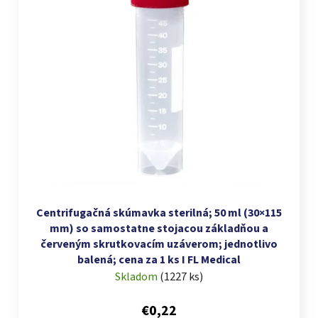
Centrifugačná skúmavka sterilná; 50 ml (30×115
mm) so samostatne stojacou základňou a
červeným skrutkovacím uzáverom; jednotlivo
balená; cena za 1 ks I FL Medical
Skladom
(
1227 ks
)
€0,22