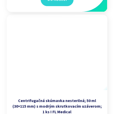
Centrifugačná skúmavka nesterilná; 50 ml
(30×115 mm) s modrým skrutkovacím uzáverom;
1 ks I FL Medical