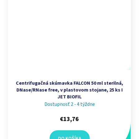
Centrifugačná skúmavka FALCON 50 ml sterilná,
DNase/RNase free, v plastovom stojane, 25 ks I
JET BIOFIL
Dostupnosť 2 - 4 týždne
€13,76
DO KOŠÍKA