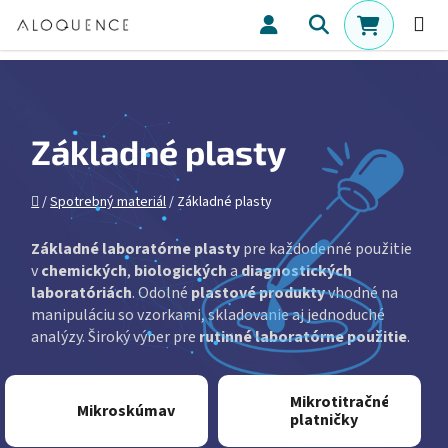
Prejsť na obsah
Hľadať
NÁKUPN
Základné plasty
Domov
/
Spotrebný materiál
/
Základné plasty
Základné laboratórne plasty
pre každodenné použitie
v
chemických
,
biologických
a
diagnostických
laboratóriách
. Odolné
plastové produkty
vhodné na
manipuláciu so vzorkami, skladovanie aj jednoduché
analýzy. Široký výber pre
rutinné laboratórne použitie
.
Mikrotitračné
Mikroskúmavky
platničky