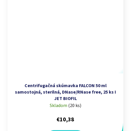
Centrifugačná skúmavka FALCON 50 ml
samostojná, sterilná, DNase/RNase free, 25 ks I
JET BIOFIL
Skladom
(
20 ks
)
€10,38