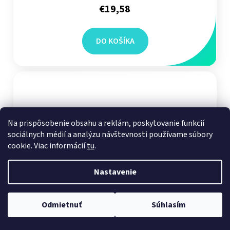
€19,58
DO KOŠÍKA
Na prispôsobenie obsahu a reklám, poskytovanie funkcií
sociálnych médií a analýzu návštevnosti používame súbory
cookie. Viac informácií
tu
.
Nastavenie
Odmietnuť
Súhlasím