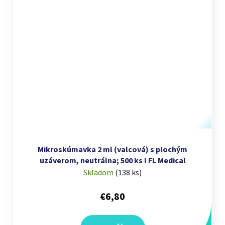
Mikroskúmavka 2 ml (valcová) s plochým
uzáverom, neutrálna; 500 ks I FL Medical
Skladom
(
138 ks
)
€6,80