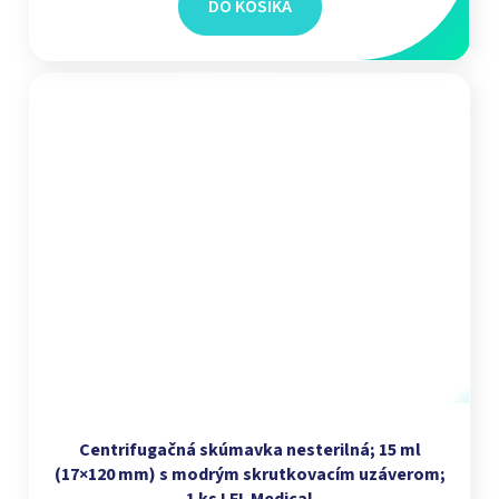
DO KOŠÍKA
Centrifugačná skúmavka nesterilná; 15 ml
(17×120 mm) s modrým skrutkovacím uzáverom;
1 ks I FL Medical