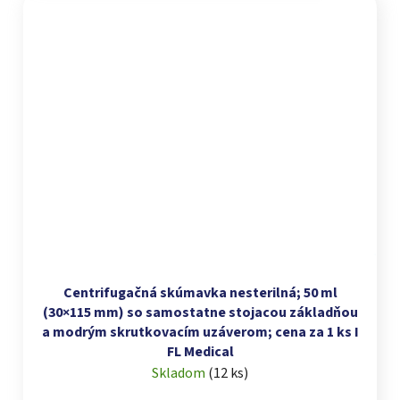
Centrifugačná skúmavka nesterilná; 50 ml
(30×115 mm) so samostatne stojacou základňou
a modrým skrutkovacím uzáverom; cena za 1 ks I
FL Medical
Skladom
(
12 ks
)