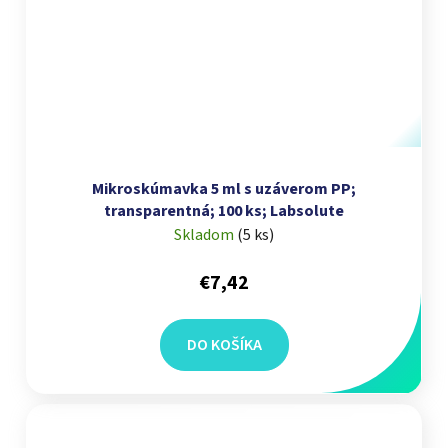
Mikroskúmavka 5 ml s uzáverom PP;
transparentná; 100 ks; Labsolute
Skladom
(
5 ks
)
€7,42
DO KOŠÍKA