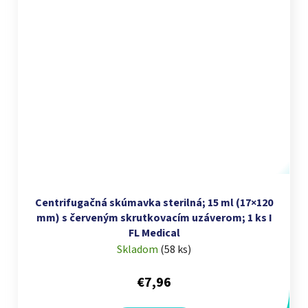
Centrifugačná skúmavka sterilná; 15 ml (17×120
mm) s červeným skrutkovacím uzáverom; 1 ks I
FL Medical
Skladom
(
58 ks
)
€7,96