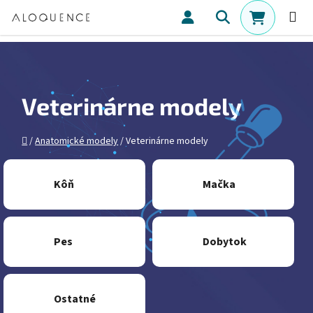
Prejsť na obsah
Hľadať
NÁKUPN
Veterinárne modely
Domov
/
Anatomické modely
/
Veterinárne modely
Kôň
Mačka
Pes
Dobytok
Ostatné