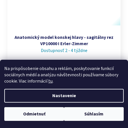
Anatomický model konskej hlavy - sagitálny rez
VP10000 I Erler-Zimmer
Dostupnosť 2 - 4 týždne
€4 920
Na prispôsobenie obsahu a reklám, poskytovanie funkcií
sociálnych médií a analýzu návštevnosti používame súbory
cookie. Viac informácií
tu
.
DO KOŠÍKA
Nastavenie
Odmietnuť
Súhlasím