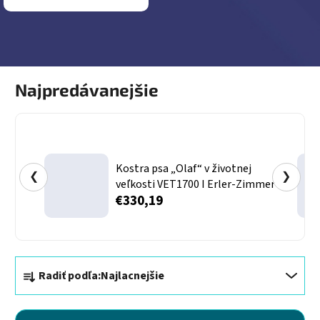
Najpredávanejšie
Kostra psa „Olaf“ v životnej
❮
❯
veľkosti VET1700 I Erler-Zimmer
€330,19
Radenie produktov
Radiť podľa:
Najlacnejšie