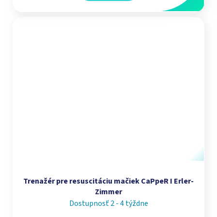
Trenažér pre resuscitáciu mačiek CaPpeR I Erler-
Zimmer
Dostupnosť 2 - 4 týždne