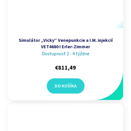
Simulátor „Vicky“ Venepunkcie a I.M. injekcií
VET4680 I Erler-Zimmer
Dostupnosť 2 - 4 týždne
€811,49
DO KOŠÍKA