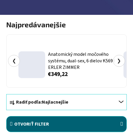
Najpredávanejšie
Anatomický model močového
❮
systému, dual-sex, 6 dielov K569 I
❯
ERLER ZIMMER
€349,22
Radenie produktov
Radiť podľa:
Najlacnejšie
OTVORIŤ FILTER