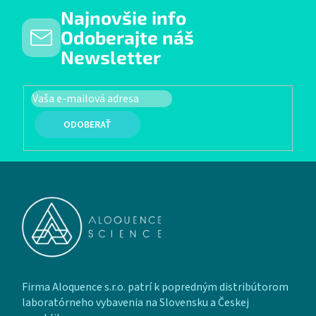
Najnovšie info
Odoberajte náš
Newsletter
PRIHLÁSIŤ SA
Zápätie
Firma Aloquence s.r.o. patrí k popredným distribútorom
laboratórneho vybavenia na Slovensku a Českej