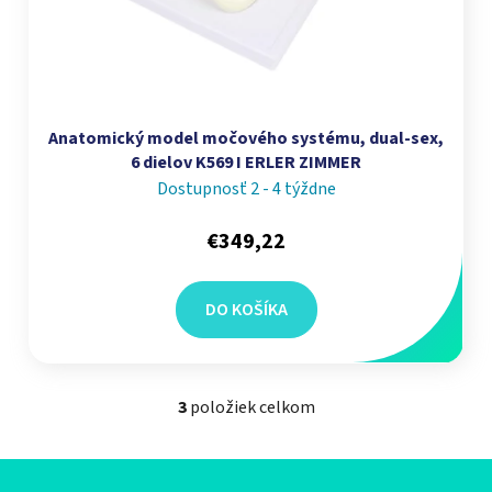
Anatomický model močového systému, dual-sex,
6 dielov K569 I ERLER ZIMMER
Dostupnosť 2 - 4 týždne
€349,22
DO KOŠÍKA
3
položiek celkom
Ovládacie prvky výpisu