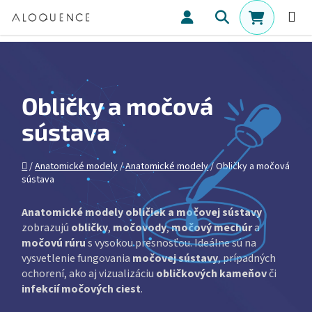
Prejsť na obsah
Hľadať
NÁKUPN
Obličky a močová
sústava
Domov
/
Anatomické modely
/
Anatomické modely
/
Obličky a močová
sústava
Anatomické modely obličiek a močovej sústavy
zobrazujú
obličky
,
močovody
,
močový mechúr
a
močovú rúru
s vysokou presnosťou. Ideálne sú na
vysvetlenie fungovania
močovej sústavy
, prípadných
ochorení, ako aj vizualizáciu
obličkových kameňov
či
infekcií močových ciest
.