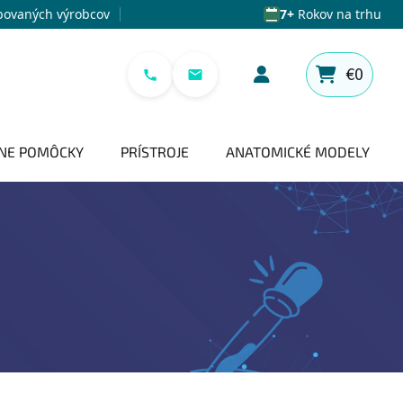
povaných výrobcov
7+
Rokov na trhu
€0
NÁKUPNÝ 
NE POMÔCKY
PRÍSTROJE
ANATOMICKÉ MODELY