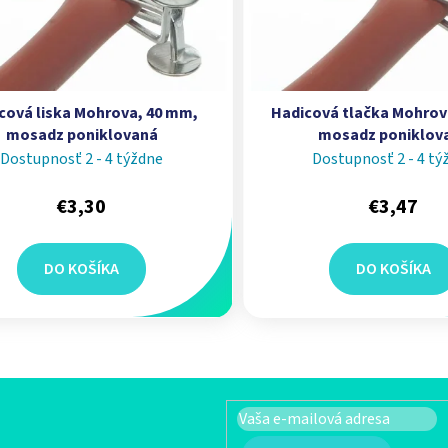
cová liska Mohrova, 40 mm,
Hadicová tlačka Mohrov
mosadz poniklovaná
mosadz poniklov
Dostupnosť 2 - 4 týždne
Dostupnosť 2 - 4 tý
€3,30
€3,47
DO KOŠÍKA
DO KOŠÍKA
Ovlád