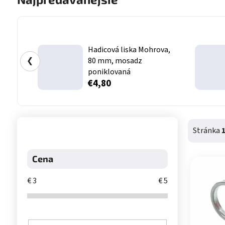
Hadicová liska Mohrova,
❮
80 mm, mosadz
poniklovaná
€4,80
Bočný panel
Stránka
Výpis 
Cena
€
3
€
5