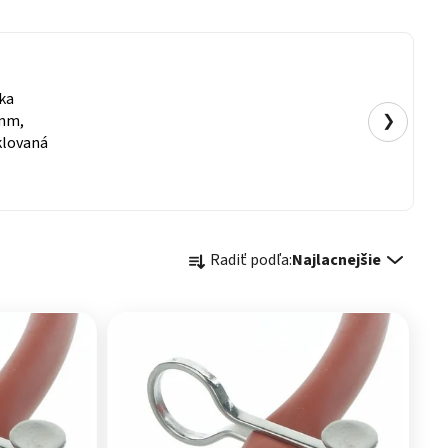
ka
 mm,
❯
klovaná
Radenie produktov
Radiť podľa:
Najlacnejšie