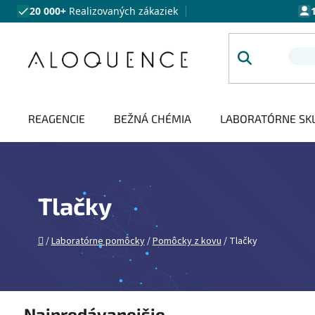
Prejsť na obsah
20 000+
Realizovaných zákaziek
REAGENCIE
BEŽNÁ CHÉMIA
LABORATÓRNE SK
Tlačky
Domov
/
Laboratórne pomôcky
/
Pomôcky z kovu
/
Tlačky
Najpredávanejšie