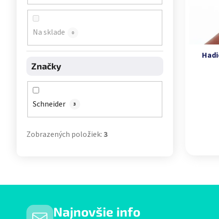
Na sklade
0
Hadi
Značky
Schneider
3
Zobrazených položiek:
3
Najnovšie info