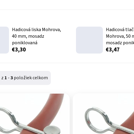
Hadicová liska Mohrova,
Hadicová tlač
40 mm, mosadz
Mohrova, 50
poniklovaná
mosadz poni
€3,30
€3,47
1
z
1
-
3
položiek celkom
produktov