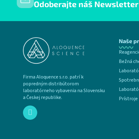
Odoberajte náš Newsletter
Zápätie
Naše p
Reagenci
Bežná ch
Laborató
Firma Aloquence s.r.o. patrí k
Spotrebn
popredným distribútorom
Laborató
laboratórneho vybavenia na Slovensku
a Českej republike.
Prístroje