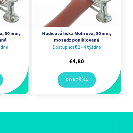
a, 50 mm,
Hadicová liska Mohrova, 80 mm,
aná
mosadz poniklovaná
ždne
Dostupnosť 2 - 4 týždne
€4,80
DO KOŠÍKA
acie prvky výpisu