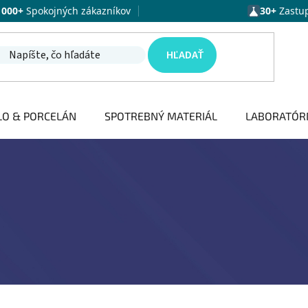
1000+
Spokojných zákazníkov
30+
Zastu
HĽADAŤ
LO & PORCELÁN
SPOTREBNÝ MATERIÁL
LABORATÓR