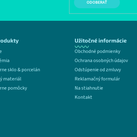
PRIHLÁSIŤ SA
rodukty
Užitočné informácie
e
Obchodné podmienky
émia
Ochrana osobných údajov
rne sklo & porcelán
Odstúpenie od zmluvy
ý materiál
Reklamačný formulár
rne pomôcky
Na stiahnutie
Kontakt