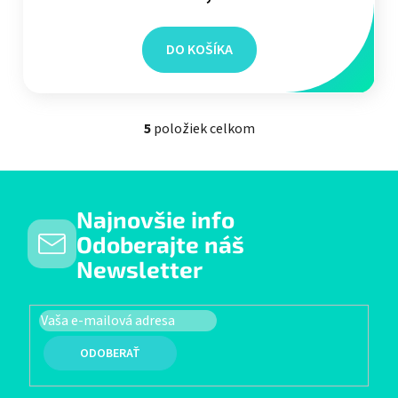
DO KOŠÍKA
5
položiek celkom
Ovládacie prvky výpisu
Najnovšie info
Odoberajte náš
Newsletter
PRIHLÁSIŤ SA