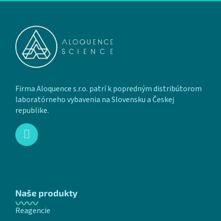
Zápätie
Firma Aloquence s.r.o. patrí k popredným distribútorom
laboratórneho vybavenia na Slovensku a Českej
republike.
Naše produkty
Reagencie