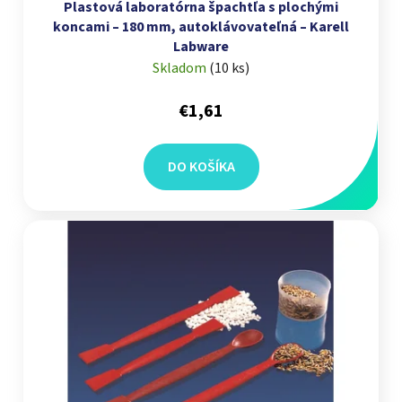
Plastová laboratórna špachtľa s plochými
koncami – 180 mm, autoklávovateľná – Karell
Labware
Skladom
(
10 ks
)
€1,61
DO KOŠÍKA