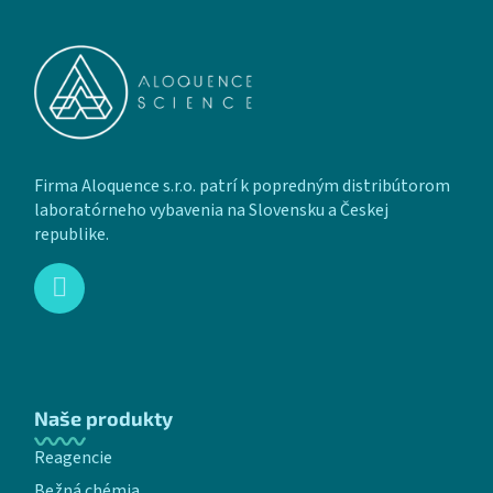
Zápätie
Firma Aloquence s.r.o. patrí k popredným distribútorom
laboratórneho vybavenia na Slovensku a Českej
republike.
Naše produkty
Reagencie
Bežná chémia