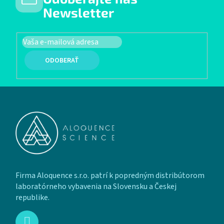
Newsletter
PRIHLÁSIŤ SA
Zápätie
Firma Aloquence s.r.o. patrí k popredným distribútorom
laboratórneho vybavenia na Slovensku a Českej
republike.