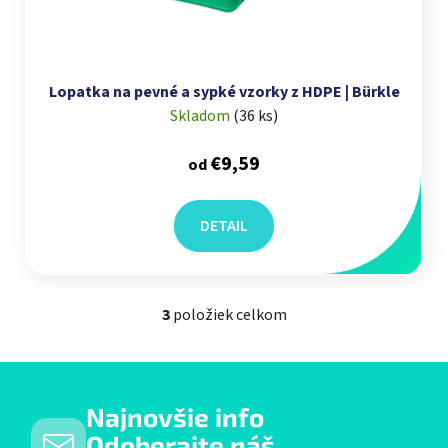
Lopatka na pevné a sypké vzorky z HDPE | Bürkle
Skladom
(
36 ks
)
€9,59
od
DETAIL
3
položiek celkom
Ovládacie prvky výpisu
Najnovšie info
Odoberajte náš