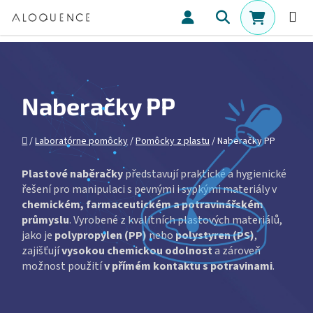
Prejsť na obsah
Hľadať
NÁKUPN
Naberačky PP
Domov
/
Laboratórne pomôcky
/
Pomôcky z plastu
/
Naberačky PP
Plastové naběračky
představují praktické a hygienické
řešení pro manipulaci s pevnými i sypkými materiály v
chemickém, farmaceutickém a potravinářském
průmyslu
. Vyrobené z kvalitních plastových materiálů,
jako je
polypropylen (PP)
nebo
polystyren (PS)
,
zajišťují
vysokou chemickou odolnost
a zároveň
možnost použití
v přímém kontaktu s potravinami
.