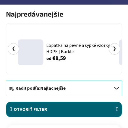
Najpredávanejšie
Lopatka na pevné a sypké vzorky z
❮
❯
HDPE | Bürkle
€9,59
od
Radenie produktov
Radiť podľa:
Najlacnejšie
OTVORIŤ FILTER
Výpis produktov