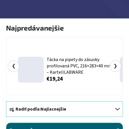
Najpredávanejšie
Tácka na pipety do zásuvky
❮
profilovaná PVC, 216×283×40 mm
❯
– KartellLABWARE
€19,24
Radenie produktov
Radiť podľa:
Najlacnejšie