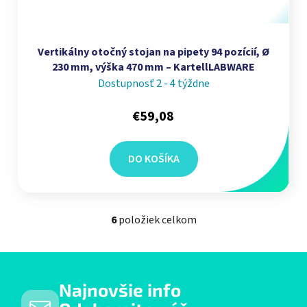
Vertikálny otočný stojan na pipety 94 pozícií, Ø
230 mm, výška 470 mm – KartellLABWARE
Dostupnosť 2 - 4 týždne
€59,08
DO KOŠÍKA
6
položiek celkom
Ovládacie prvky výpisu
Najnovšie info