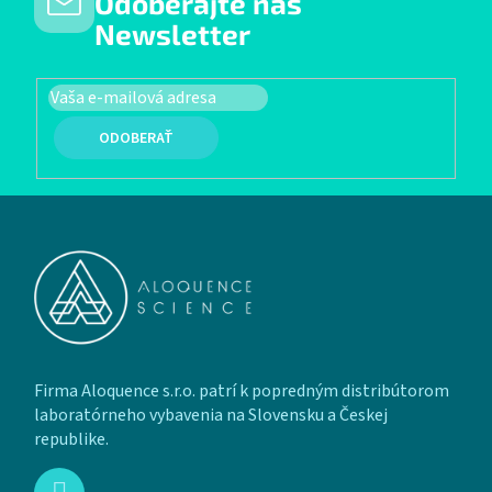
Odoberajte náš
Newsletter
PRIHLÁSIŤ SA
Zápätie
Firma Aloquence s.r.o. patrí k popredným distribútorom
laboratórneho vybavenia na Slovensku a Českej
republike.