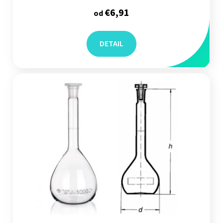
€6,91
od
DETAIL