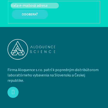
PRIHLÁSIŤ SA
Zápätie
Firma Aloquence s.r.o. patrí k popredným distribútorom
laboratórneho vybavenia na Slovensku a Českej
republike.