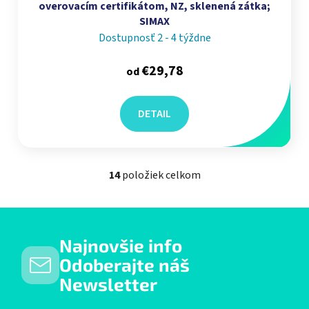
overovacím certifikátom, NZ, sklenená zátka;
SIMAX
Dostupnosť 2 - 4 týždne
€29,78
od
DETAIL
14
položiek celkom
Ovládacie prvky výpisu
Najnovšie info
Odoberajte náš
Newsletter