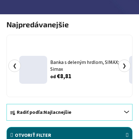
Najpredávanejšie
Banka s deleným hrdlom, SIMAX;
❮
❯
Simax
€8,81
od
Radenie produktov
Radiť podľa:
Najlacnejšie
OTVORIŤ FILTER