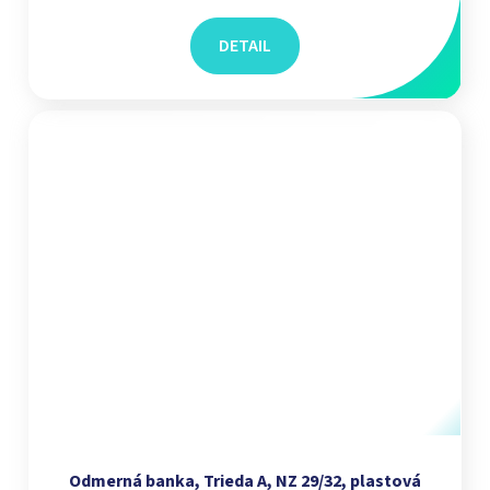
DETAIL
Odmerná banka, Trieda A, NZ 29/32, plastová