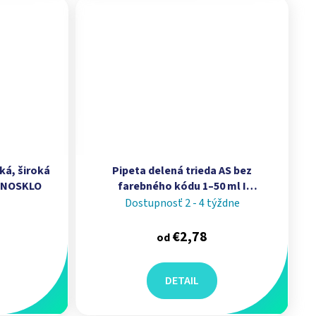
ká, široká
Pipeta delená trieda AS bez
CHNOSKLO
farebného kódu 1–50 ml I
TECHNOSKLO
Dostupnosť 2 - 4 týždne
€2,78
od
DETAIL