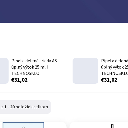
Pipeta delená trieda AS
Pipeta delená
úplný výtok 25 ml I
úplný výtok 2
TECHNOSKLO
TECHNOSKL
€31,02
€31,02
1
z
1
-
20
položiek celkom
produktov