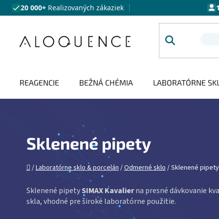
Prejsť na obsah
20 000+
Realizovaných zákaziek
REAGENCIE
BEŽNÁ CHÉMIA
LABORATÓRNE SK
Sklenené pipety
Domov
/
Laboratórne sklo & porcelán
/
Odmerné sklo
/
Sklenené pipety
Sklenené pipety
SIMAX Kavalier
na presné dávkovanie kva
skla, vhodné pre široké laboratórne použitie.