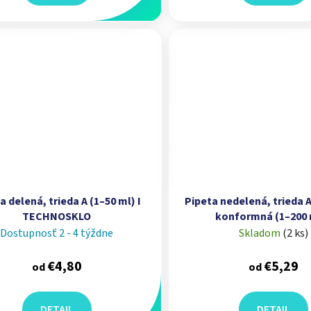
a delená, trieda A (1–50 ml) I
Pipeta nedelená, trieda A
TECHNOSKLO
konformná (1–200 m
TECHNOSKLO
Dostupnosť 2 - 4 týždne
Skladom
(
2 ks
)
€4,80
€5,29
od
od
DETAIL
DETAIL