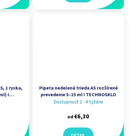
S, 1 ryska,
Pipeta nedelená trieda AS rozšírené
l) I
prevedenie 5–15 ml I TECHNOSKLO
Dostupnosť 2 - 4 týždne
€6,30
od
DETAIL