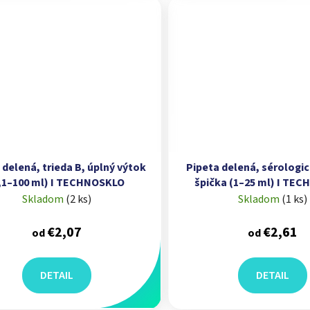
 delená, trieda B, úplný výtok
Pipeta delená, sérologic
,1–100 ml) I TECHNOSKLO
špička (1–25 ml) I TE
Skladom
(
2 ks
)
Skladom
(
1 ks
)
€2,07
€2,61
od
od
DETAIL
DETAIL