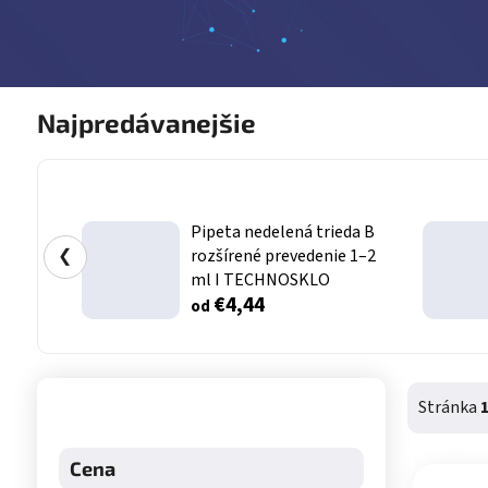
Najpredávanejšie
Pipeta nedelená trieda B
❮
rozšírené prevedenie 1–2
ml I TECHNOSKLO
€4,44
od
Bočný panel
Stránka
Výpis 
Cena