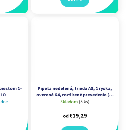
 piestom 1–
Pipeta nedelená, trieda AS, 1 ryska,
KLO
overená K4, rozšírené prevedenie (1–
100 ml) I TECHNOSKLO
ždne
Skladom
(
5 ks
)
€19,29
od