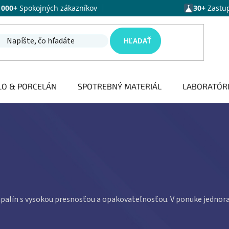
1000+
Spokojných zákazníkov
30+
Zastu
HĽADAŤ
LO & PORCELÁN
SPOTREBNÝ MATERIÁL
LABORATÓR
palín s vysokou presnosťou a opakovateľnosťou. V ponuke jednora