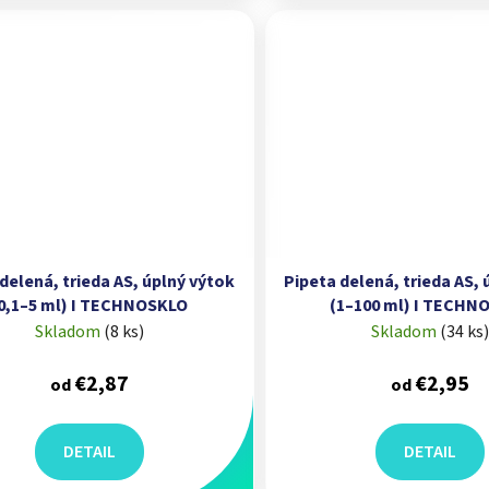
delená, trieda AS, úplný výtok
Pipeta delená, trieda AS,
0,1–5 ml) I TECHNOSKLO
(1–100 ml) I TECHN
Skladom
(
8 ks
)
Skladom
(
34 ks
)
€2,87
€2,95
od
od
DETAIL
DETAIL