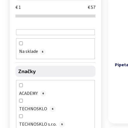
€
1
€
57
Na sklade
8
Pipet
Značky
ACADEMY
6
TECHNOSKLO
6
TECHNOSKLO s.r.o.
8