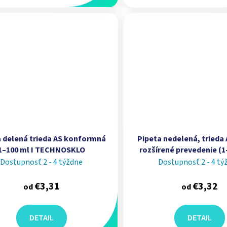
a delená trieda AS konformná
Pipeta nedelená, trieda A
1–100 ml I TECHNOSKLO
rozšírené prevedenie (1
ACADEMY
Dostupnosť 2 - 4 týždne
Dostupnosť 2 - 4 tý
€3,31
€3,32
od
od
DETAIL
DETAIL