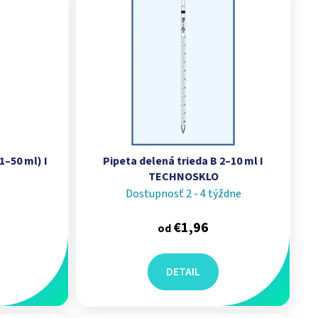
1–50 ml) I
Pipeta delená trieda B 2–10 ml I
TECHNOSKLO
Dostupnosť 2 - 4 týždne
€1,96
od
DETAIL