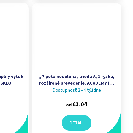
 úplný výtok
„Pipeta nedelená, trieda A, 1 ryska,
OSKLO
rozšírené prevedenie, ACADEMY (1–
100 ml)”,
Dostupnosť 2 - 4 týždne
€3,04
od
DETAIL