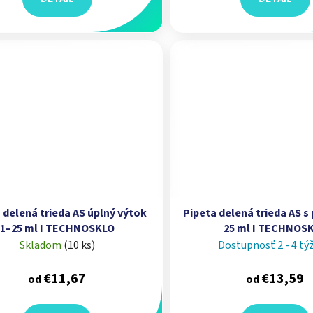
 delená trieda AS úplný výtok
Pipeta delená trieda AS s
1–25 ml I TECHNOSKLO
25 ml I TECHNOS
Skladom
(
10 ks
)
Dostupnosť 2 - 4 tý
€11,67
€13,59
od
od