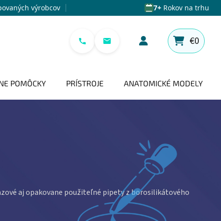
povaných výrobcov
7+
Rokov na trhu
€0
NÁKUPNÝ 
NE POMÔCKY
PRÍSTROJE
ANATOMICKÉ MODELY
zové aj opakovane použiteľné pipety z borosilikátového