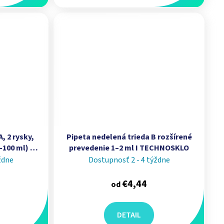
, 2 rysky,
Pipeta nedelená trieda B rozšírené
–100 ml) I
prevedenie 1–2 ml I TECHNOSKLO
ždne
Dostupnosť 2 - 4 týždne
€4,44
od
DETAIL