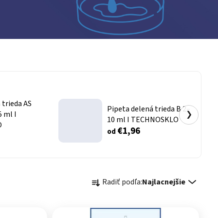
 trieda AS
Pipeta delená trieda B 2–
5 ml I
❯
10 ml I TECHNOSKLO
O
€1,96
od
Radenie produktov
Radiť podľa:
Najlacnejšie