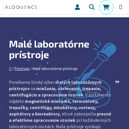
Prejsť na obsah
Hľadať
NÁKUPN
Malé laboratórne
prístroje
Domov
/
Prístroje
/
Malé laboratórne prístroje
Ask Ch
Ponúkame široký výber
malých laboratórnych
prístrojov
na
miešanie, ohrievanie, trepanie,
centrifugáciu a spracovanie vzoriek
. V sortimente
nájdete
magnetické miešadlá, termobloky,
trepačky, centrifúgy, inkubátory, vortexy,
aspirátory a bioreaktory
, ktoré zabezpečia
presné
a efektívne spracovanie vzoriek
pri každodenných
laboratórnych úlohách. Naše prístroje vynikajú