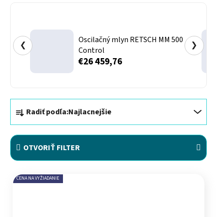
Oscilačný mlyn RETSCH MM 500
❮
❯
Control
€26 459,76
Radenie produktov
Radiť podľa:
Najlacnejšie
OTVORIŤ FILTER
Výpis produktov
CENA NA VYŽIADANIE