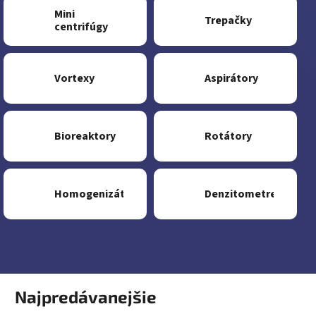
Mini
Trepačky
centrifúgy
Vortexy
Aspirátory
Bioreaktory
Rotátory
Homogenizátory
Denzitometre
Najpredávanejšie