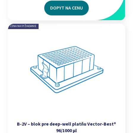
DOPYT NA CENU
CENA NA VYŽIADANIE
B-2V – blok pre deep-well platňu Vector-Best®
96/1000 μl