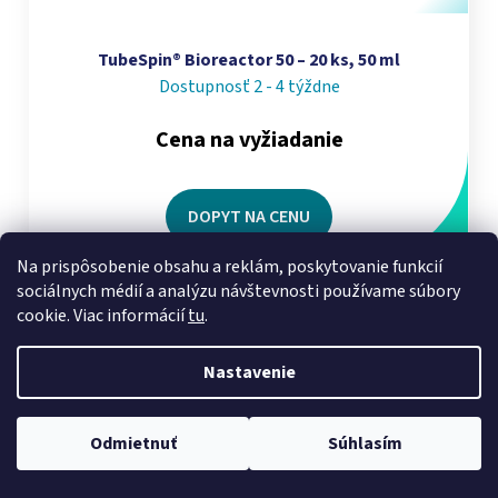
TubeSpin® Bioreactor 50 – 20 ks, 50 ml
Dostupnosť 2 - 4 týždne
Cena na vyžiadanie
DOPYT NA CENU
Na prispôsobenie obsahu a reklám, poskytovanie funkcií
CENA NA VYŽIADANIE
sociálnych médií a analýzu návštevnosti používame súbory
cookie. Viac informácií
tu
.
Nastavenie
Odmietnuť
Súhlasím