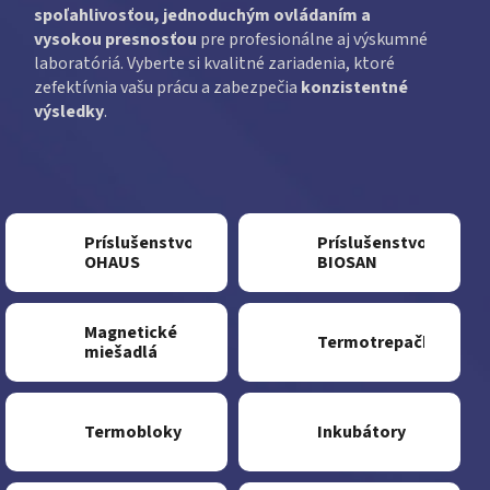
spoľahlivosťou, jednoduchým ovládaním a
vysokou presnosťou
pre profesionálne aj výskumné
laboratóriá. Vyberte si kvalitné zariadenia, ktoré
zefektívnia vašu prácu a zabezpečia
konzistentné
výsledky
.
Príslušenstvo
Príslušenstvo
OHAUS
BIOSAN
Magnetické
Termotrepačky
miešadlá
Termobloky
Inkubátory