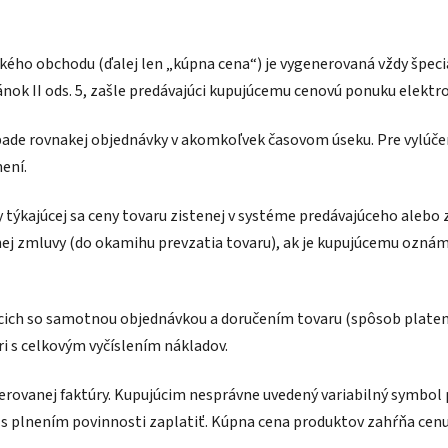
ho obchodu (ďalej len „kúpna cena“) je vygenerovaná vždy špeci
nok II ods. 5, zašle predávajúci kupujúcemu cenovú ponuku elektro
pade rovnakej objednávky v akomkoľvek časovom úseku. Pre vylúče
ení.
 týkajúcej sa ceny tovaru zistenej v systéme predávajúceho alebo
pnej zmluvy (do okamihu prevzatia tovaru), ak je kupujúcemu ozná
ich so samotnou objednávkou a doručením tovaru (spôsob platenia
i s celkovým vyčíslením nákladov.
nerovanej faktúry. Kupujúcim nesprávne uvedený variabilný symbol
ní s plnením povinnosti zaplatiť. Kúpna cena produktov zahŕňa cenu