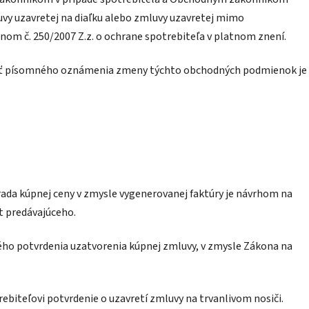
luvy uzavretej na diaľku alebo zmluvy uzavretej mimo
om č. 250/2007 Z.z. o ochrane spotrebiteľa v platnom znení.
osť písomného oznámenia zmeny týchto obchodných podmienok je
a kúpnej ceny v zmysle vygenerovanej faktúry je návrhom na
t predávajúceho.
ého potvrdenia uzatvorenia kúpnej zmluvy, v zmysle Zákona na
ebiteľovi potvrdenie o uzavretí zmluvy na trvanlivom nosiči.