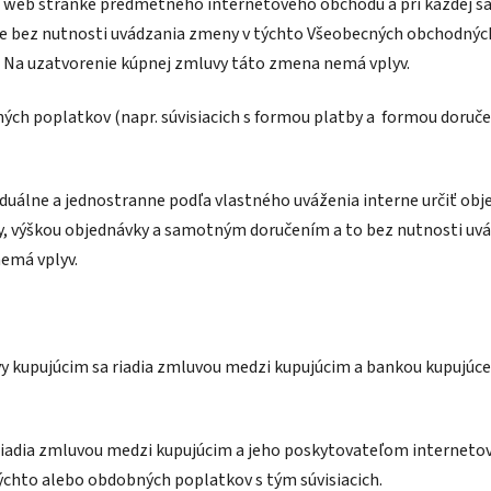
na web stránke predmetného internetového obchodu a pri každej s
nne bez nutnosti uvádzania zmeny v týchto Všeobecných obchodn
ku. Na uzatvorenie kúpnej zmluvy táto zmena nemá vplyv.
ných poplatkov (napr. súvisiacich s formou platby a formou doruče
uálne a jednostranne podľa vlastného uváženia interne určiť objed
ady, výškou objednávky a samotným doručením a to bez nutnosti 
emá vplyv.
vy kupujúcim sa riadia zmluvou medzi kupujúcim a bankou kupujúc
 riadia zmluvou medzi kupujúcim a jeho poskytovateľom interneto
ýchto alebo obdobných poplatkov s tým súvisiacich.