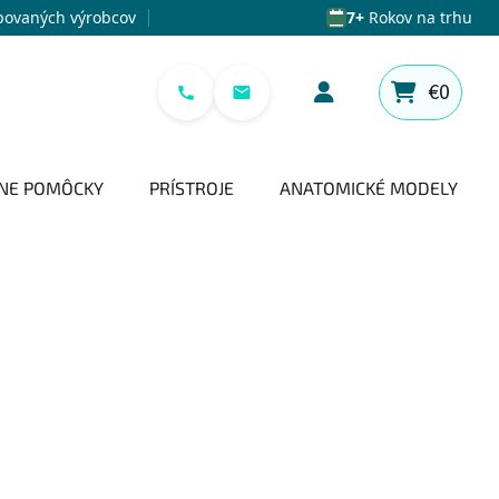
povaných výrobcov
7+
Rokov na trhu
€0
NÁKUPNÝ 
NE POMÔCKY
PRÍSTROJE
ANATOMICKÉ MODELY