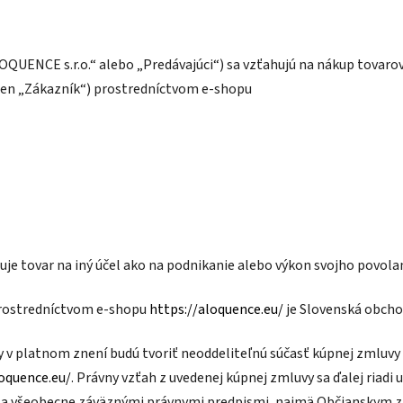
UENCE s.r.o.“ alebo „Predávajúci“) sa vzťahujú na nákup tovarov
j len „Zákazník“) prostredníctvom e-shopu
 tovar na iný účel ako na podnikanie alebo výkon svojho povolani
rostredníctvom e-shopu
https://aloquence.eu/
je Slovenská obcho
 v platnom znení budú tvoriť neoddeliteľnú súčasť kúpnej zmluv
loquence.eu/
. Právny vzťah z uvedenej kúpnej zmluvy sa ďalej ria
a všeobecne záväznými právnymi predpismi, najmä Občianskym 