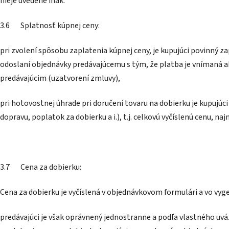
nieje uvedené inak.
3.6 Splatnosť kúpnej ceny:
pri zvolení spôsobu zaplatenia kúpnej ceny, je kupujúci povinný 
odoslaní objednávky predávajúcemu s tým, že platba je vnímaná ak
predávajúcim (uzatvorení zmluvy),
pri hotovostnej úhrade pri doručení tovaru na dobierku je kupujúc
dopravu, poplatok za dobierku a i.), t.j. celkovú vyčíslenú cenu, 
3.7 Cena za dobierku:
Cena za dobierku je vyčíslená v objednávkovom formulári a vo vyge
predávajúci je však oprávnený jednostranne a podľa vlastného uváž