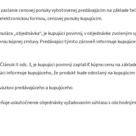
slanie cenovej ponuky vyhotovenej predávajúcim na základe tele
lektronickou formou, cenovej ponuky kupujúcim.
ára „objednávka“, je kupujúci povinný, v objednávke zvoleným sp
iu kúpnej zmluvy. Predávajúci týmto zároveň informuje kupujúceho
lánok II ods. 3, je kupujúci povinný zaplatiť kúpnu cenu na zákla
ajúci informuje kupujúceho, že produkt bude odoslaný na kupujúcim
áväzkov predávajúceho a kupujúceho.
mieňuje uskutočnenie objednávky vyžadovaním súhlasu s obchodn