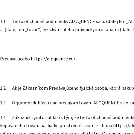
1.1 Tieto obchodné podmienky ALOQUENCE s.r.o. (ďalej len „ALOQ
... (ďalej len „tovar“) fyzickými alebo právnickými osobami (ďale
Predávajúceho
https://aloquence.eu/.
1.2 Ak je Zákazníkom Predávajúceho fyzická osoba, ktorá nakupuje
1.3 Orgánom dohľadu nad predajom tovaru ALOQUENCE s.r.o. p
1.4 Zákazník týmto súhlasí s tým, že tieto obchodné podmienky
kupovaného tovaru na diaľku prostredníctvom e-shopu
https://a
informáciami uvedenými na webovom sídle
https://aloquence.eu/