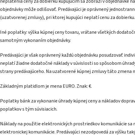
neplatenia ceny za dobierku kupujúcim sa zobrazí v objednávke 
objednávky môže odlišovať. Predávajúci je oprávnený jednostra
(uzatvorenej zmluvy), pri ktorej kupujúci neplatí cenu za dobier
Iné poplatky: výška kúpnej ceny tovaru, vrátane všetkých dodatoč
samotným vykonaním objednávky.
Predávajúci je však oprávnený každú objednávku posudzovať individ
neplatí žiadne dodatočné náklady v súvislosti so spôsobom úhr
strany predávajúceho. Na uzatvorené kúpnej zmluvy táto zmena n
Základným platidlom je mena EURO. Znak: €.
Poplatky bánk za vykonanie úhrady kúpnej ceny a nákladov dopra
poplatkov s tým súvisiacich.
Náklady na použitie elektronických prostriedkov komunikácie sa
elektronickej komunikácie. Predávajúci nezodpovedá za výšku tak