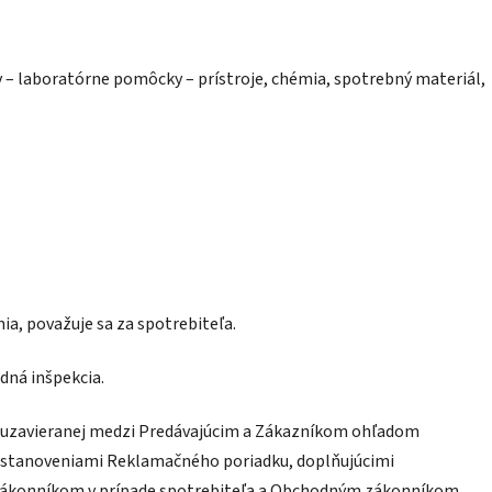
 – laboratórne pomôcky – prístroje, chémia, spotrebný materiál,
a, považuje sa za spotrebiteľa.
dná inšpekcia.
y uzavieranej medzi Predávajúcim a Zákazníkom ohľadom
di ustanoveniami Reklamačného poriadku, doplňujúcimi
zákonníkom v prípade spotrebiteľa a Obchodným zákonníkom