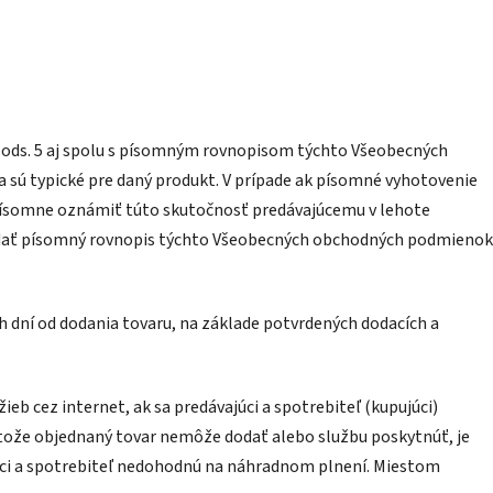
 ods. 5 aj spolu s písomným rovnopisom týchto Všeobecných
a sú typické pre daný produkt. V prípade ak písomné vyhotovenie
písomne oznámiť túto skutočnosť predávajúcemu v lehote
dodať písomný rovnopis týchto Všeobecných obchodných podmienok
 dní od dodania tovaru, na základe potvrdených dodacích a
b cez internet, ak sa predávajúci a spotrebiteľ (kupujúci)
retože objednaný tovar nemôže dodať alebo službu poskytnúť, je
júci a spotrebiteľ nedohodnú na náhradnom plnení. Miestom