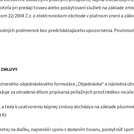
biteľa pri predaji tovaru alebo poskytovaní služieb na základe zm
om 22/2004 Z.z. o elektronickom obchode v platnom znení a zákon
chodných podmienok bez predchádzajúceho upozornenia. Povinn
 ZMLUVY
neného objednávkového formulára „Objednávka“ a následná úhrad
ažuje za uhradenú dňom pripísania peňažných prostriedkov na úče
 a teda k uzatvoreniu kúpnej zmluvy dochádza na základe písomn
 6):
tej na diaľku, najneskôr spolu s dodaním tovaru, poskytnúť spotr