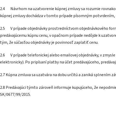
2.4 Návrhom na uzatvorenie kúpnej zmluvy sa rozumie rovnako za
kúpnej zmluvy dochádza v tomto prípade písomným potvrdením, e
2.5 V prípade objednávky prostredníctvom objednávkového formul
predávajúcemu kúpnu cenu, v opačnom prípade nedôjde k uzatvoren
tým, že súčasťou objednávky je povinnosť zaplatiť cenu.
2.6 V prípade telefonickej alebo emailovej objednávky, v zmysle Č
elektronicky). Po pripísaní platby na účet predávajúceho, predáv
2.7 Kúpna zmluva sa uzatvára na dobu určitú a zaniká splnením z
2.8 Predávajúci týmto zároveň informuje kupujúceho, že nepod
SK/0677/99/2015.