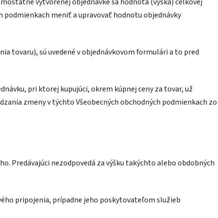
amostatne vytvorenej objednávke sa hodnota (výška) celkovej
ých podmienkach meniť a upravovať hodnotu objednávky
nia tovaru), sú uvedené v objednávkovom formulári a to pred
návku, pri ktorej kupujúci, okrem kúpnej ceny za tovar, už
uvádzania zmeny v týchto Všeobecných obchodných podmienkach zo
eho. Predávajúci nezodpovedá za výšku takýchto alebo obdobných
vého pripojenia, prípadne jeho poskytovateľom služieb