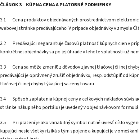
ČLÁNOK 3 – KÚPNA CENA A PLATOBNÉ PODMIENKY
3.1 Cena produktov objednávaných prostredníctvom elektronické
webovej stránke predávajúceho. V prípade objednávky v zmysle Člá
3.2 Predávajúci negarantuje časovú platnosť kúpnych cien v prí
konkrétnej objednávky sa po jej úhrade v lehote splatnosti už nem
3.3 Cena sa môže zmeniť z dôvodov zjavnej tlačovej či inej chyby
predávajúci je oprávnený zrušiť objednávku, resp. odstúpiť od kú
tlačovej či inej chyby týkajúcej sa ceny tovaru.
3.4 Spôsob zaplatenia kúpnej ceny a celkových nákladov súvisiac
stránke nákupného portálu) je uvedený v objednávkovom formulár
3.5 Pri platení je ako variabilný symbol nutné uviesť číslo vyge
kupujúci nesie všetky riziká s tým spojené a kupujúci je v omeška