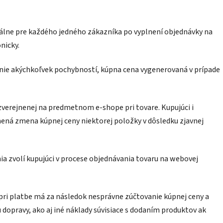
álne pre každého jedného zákazníka po vyplnení objednávky na
nicky.
nie akýchkoľvek pochybností, kúpna cena vygenerovaná v prípade
 zverejnenej na predmetnom e-shope pri tovare. Kupujúci i
mená zmena kúpnej ceny niektorej položky v dôsledku zjavnej
 zvolí kupujúci v procese objednávania tovaru na webovej
 pri platbe má za následok nesprávne zúčtovanie kúpnej ceny a
 dopravy, ako aj iné náklady súvisiace s dodaním produktov ak