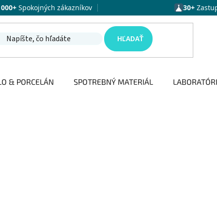
1000+
Spokojných zákazníkov
30+
Zastu
HĽADAŤ
LO & PORCELÁN
SPOTREBNÝ MATERIÁL
LABORATÓR