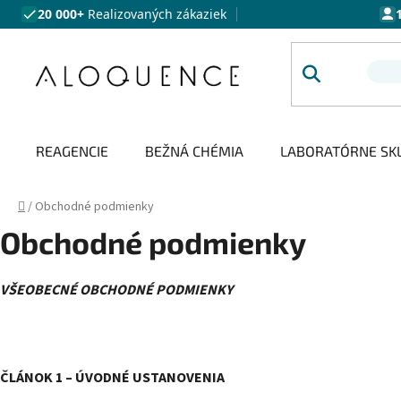
Prejsť na obsah
20 000+
Realizovaných zákaziek
REAGENCIE
BEŽNÁ CHÉMIA
LABORATÓRNE SK
Domov
/
Obchodné podmienky
Obchodné podmienky
VŠEOBECNÉ OBCHODNÉ PODMIENKY
ČLÁNOK 1 – ÚVODNÉ USTANOVENIA