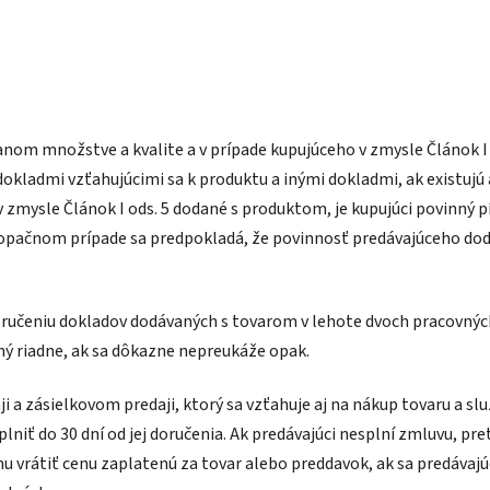
nom množstve a kvalite a v prípade kupujúceho v zmysle Článok I
kladmi vzťahujúcimi sa k produktu a inými dokladmi, ak existujú 
mysle Článok I ods. 5 dodané s produktom, je kupujúci povinný 
 v opačnom prípade sa predpokladá, že povinnosť predávajúceho 
ručeniu dokladov dodávaných s tovarom v lehote dvoch pracovných
ný riadne, ak sa dôkazne nepreukáže opak.
ásielkovom predaji, ktorý sa vzťahuje aj na nákup tovaru a služie
lniť do 30 dní od jej doručenia. Ak predávajúci nesplní zmluvu, p
u vrátiť cenu zaplatenú za tovar alebo preddavok, ak sa predáva