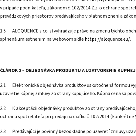
v prípade podnikateľa, zákonom č. 102/2014 Z.z. o ochrane spotre
prevádzkových priestorov predávajúceho v platnom znení a zákon
1.5 ALOQUENCE s.r.o. si vyhradzuje právo na zmenu týchto ob
splnená umiestnením na webovom sídle
https://aloquence.eu/
.
ČLÁNOK 2 – OBJEDNÁVKA PRODUKTU A UZATVORENIE KÚPNEJ
2.1 Elektronická objednávka produktov uskutočnená formou vypl
uzavretie kúpnej zmluvy zo strany kupujúceho. Kúpna cena sa pov
2.2 K akceptácii objednávky produktov zo strany predávajúceho,
ochranu spotrebiteľa pri predaji na diaľku č. 102/2014 (konkrétne §
2.3 Predávajúci je povinný bezodkladne po uzavretí zmluvy uzavre