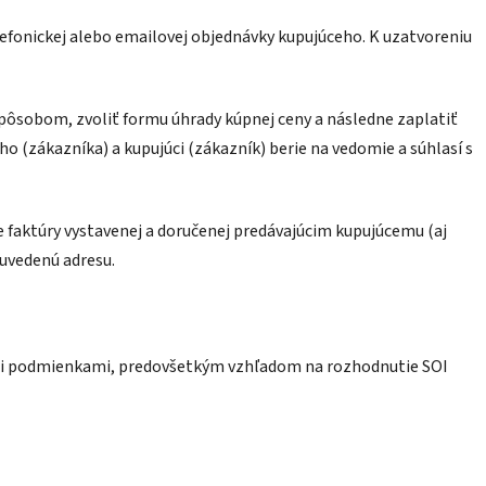
fonickej alebo emailovej objednávky kupujúceho. K uzatvoreniu
ôsobom, zvoliť formu úhrady kúpnej ceny a následne zaplatiť
 (zákazníka) a kupujúci (zákazník) berie na vedomie a súhlasí s
de faktúry vystavenej a doručenej predávajúcim kupujúcemu (aj
 uvedenú adresu.
ými podmienkami, predovšetkým vzhľadom na rozhodnutie SOI