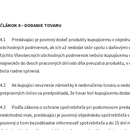
ČLÁNOK 4 – DODANIE TOVARU
4.1 Predávajúci je povinný dodať produkty kupujúcemu v objedna
obchodných podmienok, ak ich už nedodal skôr spolu s daňovými do
týchto Všeobecných obchodných podmienok nebolo kupujúcemu v z
najneskôr do dvoch pracovných dní odo dňa prevzatia produktu,
bola riadne splnená.
4.2 Ak kupujúci nevznesie námietky k nedoručeniu tovaru a nedo
prepravných listov sa predpokladá, že tovar bol kupujúcemu doda
4.3 Podľa zákona o ochrane spotrebiteľa pri podomovom predaji a z
nedohodnú inak, predávajúci je povinný objednávku spotrebiteľa sp
povinný o tom bezodkladne informovať spotrebiteľa a do 15 dní m