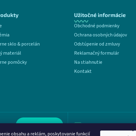
rodukty
Užitočné informácie
e
Obchodné podmienky
émia
Ochrana osobných údajov
rne sklo & porcelán
Odstúpenie od zmluvy
ý materiál
Reklamačný formulár
rne pomôcky
Na stiahnutie
Kontakt
Kontaktujte nás
info@aloquence.com
enie obsahu a reklám, poskytovanie funkcií