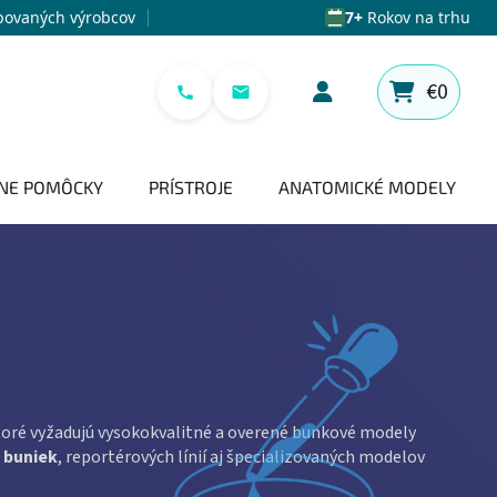
povaných výrobcov
7+
Rokov na trhu
€0
NÁKUPNÝ 
NE POMÔCKY
PRÍSTROJE
ANATOMICKÉ MODELY
ktoré vyžadujú vysokokvalitné a overené bunkové modely
 buniek
, reportérových línií aj špecializovaných modelov