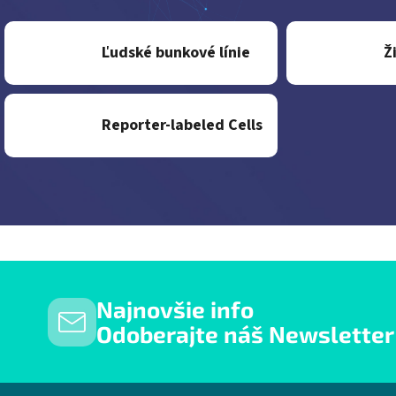
Ľudské bunkové línie
Ž
Reporter-labeled Cells
Bočný panel
Najnovšie info
Odoberajte náš Newsletter