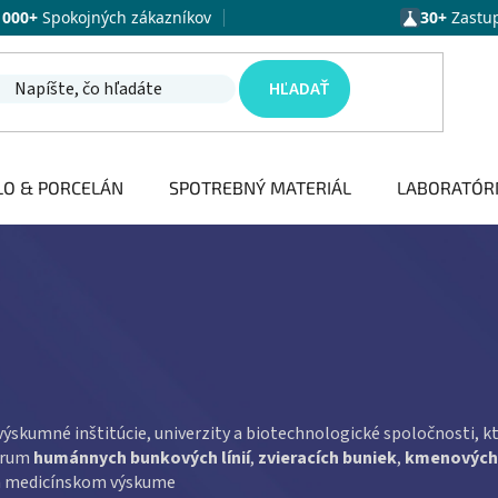
1000+
Spokojných zákazníkov
30+
Zastu
HĽADAŤ
LO & PORCELÁN
SPOTREBNÝ MATERIÁL
LABORATÓR
 výskumné inštitúcie, univerzity a biotechnologické spoločnosti, 
ktrum
humánnych bunkových línií
,
zvieracích buniek
,
kmenových
i a medicínskom výskume