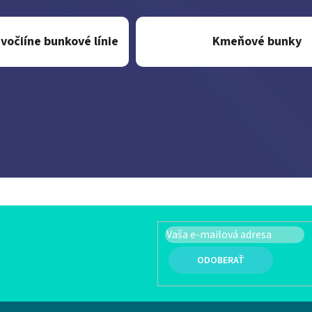
ivočiíne bunkové línie
Kmeňové bunky
PRIHLÁSIŤ SA