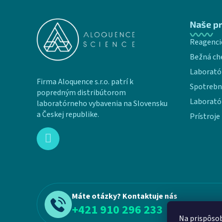
Zápätie
Naše p
Reagenci
Bežná ch
Laborató
Firma Aloquence s.r.o. patrí k
Spotrebn
popredným distribútorom
Laborató
laboratórneho vybavenia na Slovensku
a Českej republike.
Prístroje
Máte otázky? Kontaktuje nás
+421 910 296 233
Na prispôsob