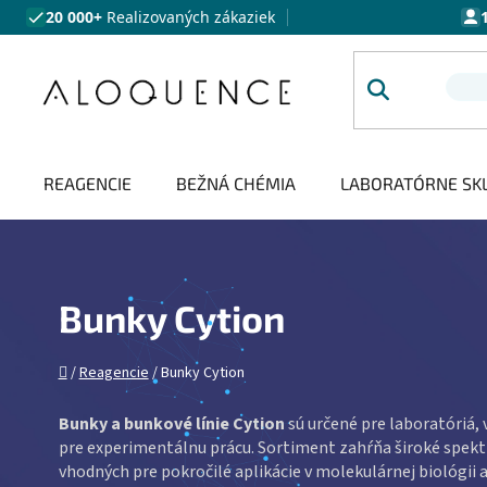
Prejsť na obsah
20 000+
Realizovaných zákaziek
REAGENCIE
BEŽNÁ CHÉMIA
LABORATÓRNE SK
Bunky Cytion
Domov
/
Reagencie
/
Bunky Cytion
Bunky a bunkové línie Cytion
sú určené pre laboratóriá,
pre experimentálnu prácu. Sortiment zahŕňa široké spe
vhodných pre pokročilé aplikácie v molekulárnej biológi