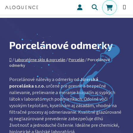
Prejsť na obsah
Hľadať
NÁKUPN
Porcelánové odmerky
Domov
/
Laboratórne sklo & porcelán
/
Porcelán
/
Porcelánové
odmerky
Porcelánové nálevky a odmerky od
Jizerská
porcelánka s.r.o.
určené pre presné a bezpečné
nalievanie, prelievanie a meranie kvapalín aj sypkých
látok v laboratórnych podmienkach. Odolné voči
vysokým teplotám, kyselinám aj zásadám, vhodné na
filtračné procesy aj odmeriavanie. Kvalitné glazúrované
aj neglazúrované prevedenie zabezpečuje dlhú
životnosť a jednoduché čistenie. Ideálne pre chemické,
biologické a školské laboratóriá.