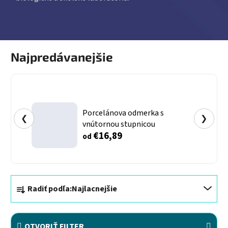
Najpredávanejšie
Porcelánova odmerka s
❮
❯
vnútornou stupnicou
€16,89
od
Radenie produktov
Radiť podľa:
Najlacnejšie
OTVORIŤ FILTER