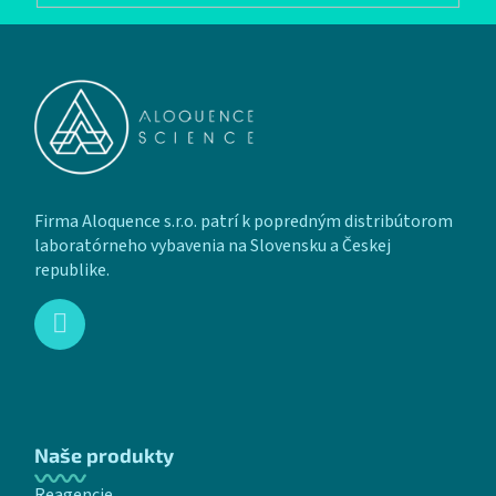
Zápätie
Firma Aloquence s.r.o. patrí k popredným distribútorom
laboratórneho vybavenia na Slovensku a Českej
republike.
Naše produkty
Reagencie