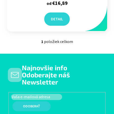
€16,89
od
DETAIL
1
položiek celkom
Ovládacie prvky výpisu
Najnovšie info
Odoberajte náš
Newsletter
PRIHLÁSIŤ SA