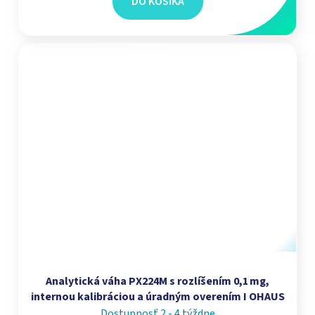
DO KOŠÍKA
Analytická váha PX224M s rozlíšením 0,1 mg,
internou kalibráciou a úradným overením I OHAUS
Dostupnosť 2 - 4 týždne