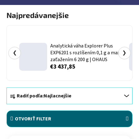
Najpredávanejšie
Analytická váha Explorer Plus
❮
EXP6201 s rozlíšením 0,1 g a max.
❯
zaťažením 6 200 g | OHAUS
€3 437,85
Radenie produktov
Radiť podľa:
Najlacnejšie
OTVORIŤ FILTER
Výpis produktov