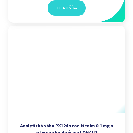
DO KOŠÍKA
Analytická váha PX124 s rozlíšením 0,1 mg a
internou kalibráciou I OHAUS