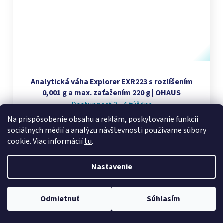
Analytická váha Explorer EXR223 s rozlíšením
0,001 g a max. zaťažením 220 g | OHAUS
Dostupnosť 2 - 4 týždne
Na prispôsobenie obsahu a reklám, poskytovanie funkcií
€3 296,40
sociálnych médií a analýzu návštevnosti používame súbory
cookie. Viac informácií
tu
.
DO KOŠÍKA
Nastavenie
Odmietnuť
Súhlasím