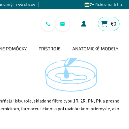
povaných výrobcov
7+
Rokov na trhu
€0
NÁKUPNÝ 
NE POMÔCKY
PRÍSTROJE
ANATOMICKÉ MODELY
ŕňajú listy, role, skladané filtre typu 1R, 2R, PN, PK a presné
 v chemickom, farmaceutickom a potravinárskom priemysle, ako