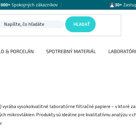
1000+
Spokojných zákazníkov
30+
Zastu
HĽADAŤ
LO & PORCELÁN
SPOTREBNÝ MATERIÁL
LABORATÓR
) vyrába vysokokvalitné laboratórne filtračné papiere – v ktoré zah
ných mikrovlákien. Produkty sú ideálne pre kvalitatívnu analýzu
.