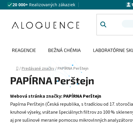
Prejsť na obsah
20 000+
Realizovaných zákaziek
REAGENCIE
BEŽNÁ CHÉMIA
LABORATÓRNE SK
Domov
/
Predávané značky
/
PAPÍRNA Perštejn
PAPÍRNA Perštejn
Webová stránka značky:
PAPÍRNA Perštejn
Papírna Perštejn (Česká republika, s tradíciou od 17. storočia
kruhové výseky, vrátane špeciálnych filtrov zo 100 % sklene
aj pre sušinové meranie pomocou mikrovlnných analyzátorov