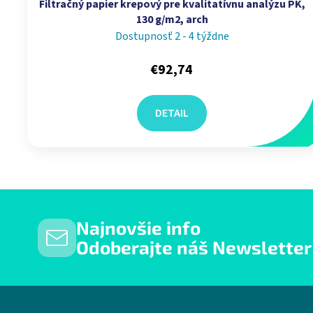
Filtračný papier krepový pre kvalitatívnu analýzu PK,
130 g/m2, arch
Dostupnosť 2 - 4 týždne
€92,74
DETAIL
Najnovšie info
Odoberajte náš Newsletter
Zápätie