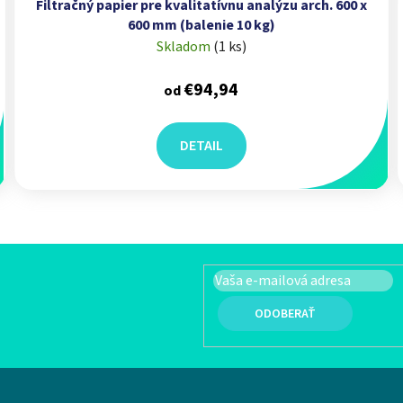
Filtračný papier pre kvalitatívnu analýzu arch. 600 x
600 mm (balenie 10 kg)
Skladom
(
1 ks
)
€94,94
od
DETAIL
Ovládacie prvky výpisu
PRIHLÁSIŤ SA