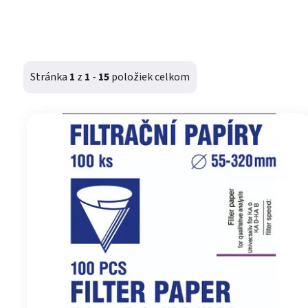
Stránka
1
z
1
-
15
položiek celkom
Výpis produktov