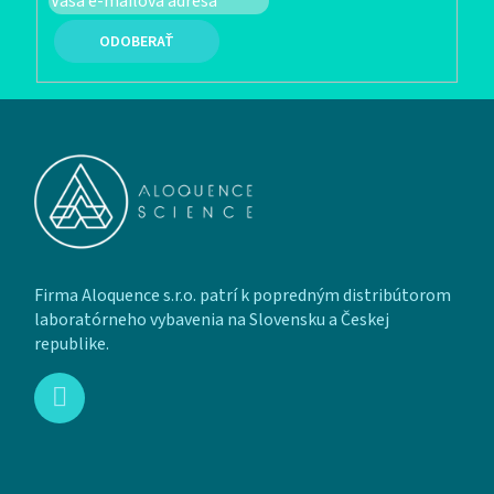
PRIHLÁSIŤ SA
Zápätie
Firma Aloquence s.r.o. patrí k popredným distribútorom
laboratórneho vybavenia na Slovensku a Českej
republike.