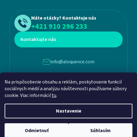
Máte otázky? Kontaktuje nás
+421 910 296 233
Kontaktujte nás
info@aloquence.com
Martina Benku 6, 952 01, Vráble
Na prispôsobenie obsahu a reklám, poskytovanie funkcií
sociálnych médií a analýzu návštevnosti používame súbory
cookie. Viac informácií
tu
.
Nastavenie
Vytvoril Shoptet
a
Adatelier
Odmietnuť
Súhlasím
Copyright 2026
Aloquence
. Všetky práva vyhradené.