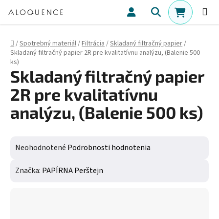
Prejsť na obsah
Hľadať
NÁKUPN
Domov
/
Spotrebný materiál
/
Filtrácia
/
Skladaný filtračný papier
/
Skladaný filtračný papier 2R pre kvalitatívnu analýzu, (Balenie 500
ks)
Skladaný filtračný papier
2R pre kvalitatívnu
analýzu, (Balenie 500 ks)
Priemerné hodnotenie produktu je 0,0 z 5 hviezdičiek.
Neohodnotené
Podrobnosti hodnotenia
Značka:
PAPÍRNA Perštejn