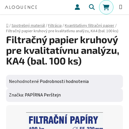
Prejsť na obsah
Hľadať
NÁKUPN
Domov
/
Spotrebný materiál
/
Filtrácia
/
Kvantitatívny filtračný papier
/
Filtračný papier kruhový pre kvalitatívnu analýzu, KA4 (bal. 100 ks)
Filtračný papier kruhový
pre kvalitatívnu analýzu,
KA4 (bal. 100 ks)
Priemerné hodnotenie produktu je 0,0 z 5 hviezdičiek.
Neohodnotené
Podrobnosti hodnotenia
Značka:
PAPÍRNA Perštejn