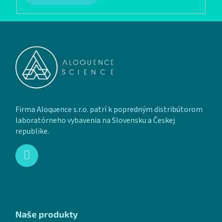
Zápätie
Firma Aloquence s.r.o. patrí k popredným distribútorom
laboratórneho vybavenia na Slovensku a Českej
republike.
Naše produkty