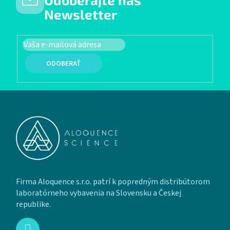
Newsletter
PRIHLÁSIŤ SA
Zápätie
Firma Aloquence s.r.o. patrí k popredným distribútorom
laboratórneho vybavenia na Slovensku a Českej
republike.