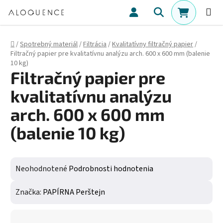
Prejsť na obsah
Hľadať
NÁKUPN
Domov
/
Spotrebný materiál
/
Filtrácia
/
Kvalitatívny filtračný papier
/
Filtračný papier pre kvalitatívnu analýzu arch. 600 x 600 mm (balenie
10 kg)
Filtračný papier pre
kvalitatívnu analýzu
arch. 600 x 600 mm
(balenie 10 kg)
Priemerné hodnotenie produktu je 0,0 z 5 hviezdičiek.
Neohodnotené
Podrobnosti hodnotenia
Značka:
PAPÍRNA Perštejn