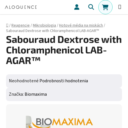
Prejsť na obsah
Hľadať
NÁKUPN
Domov
/
Reagencie
/
Mikrobiologia
/
Hotové média na miskách
/
Sabouraud Dextrose with Chloramphenicol LAB-AGAR™
Sabouraud Dextrose with
Chloramphenicol LAB-
AGAR™
Priemerné hodnotenie produktu je 0,0 z 5 hviezdičiek.
Neohodnotené
Podrobnosti hodnotenia
Značka:
Biomaxima