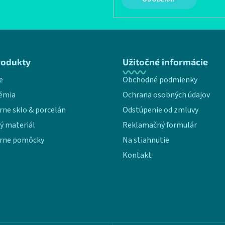
rodukty
Užitočné informácie
e
Obchodné podmienky
émia
Ochrana osobných údajov
rne sklo & porcelán
Odstúpenie od zmluvy
ý materiál
Reklamačný formulár
rne pomôcky
Na stiahnutie
Kontakt