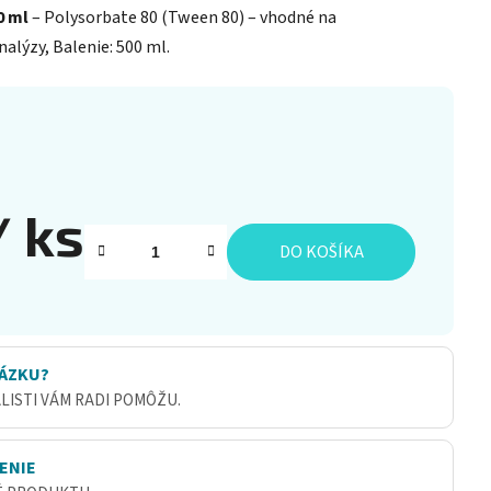
0 ml
– Polysorbate 80 (Tween 80) – vhodné na
alýzy, Balenie: 500 ml.
/ ks
DO KOŠÍKA
ÁZKU?
ALISTI VÁM RADI POMÔŽU.
ENIE