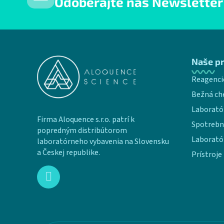
Odoberajte náš Newsletter
Zápätie
Naše p
Reagenci
Bežná ch
Laborató
Firma Aloquence s.r.o. patrí k
Spotrebn
popredným distribútorom
Laborató
laboratórneho vybavenia na Slovensku
a Českej republike.
Prístroje