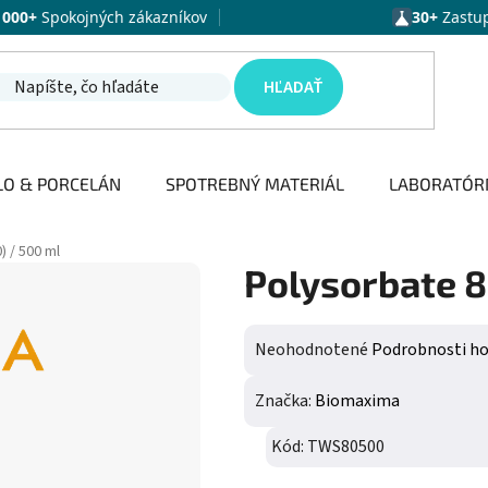
1000+
Spokojných zákazníkov
30+
Zastu
HĽADAŤ
LO & PORCELÁN
SPOTREBNÝ MATERIÁL
LABORATÓR
 / 500 ml
Polysorbate 8
Priemerné hodnotenie produktu j
Neohodnotené
Podrobnosti h
Značka:
Biomaxima
Kód:
TWS80500