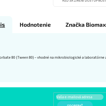
KEĎ SA ZMENÍ DOSTUPNOS
is
Hodnotenie
Značka
Biomax
orbate 80 (Tween 80) – vhodné na mikrobiologické a laboratórne a
PRIHLÁSIŤ SA