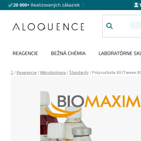
Prejsť na obsah
20 000+
Realizovaných zákaziek
REAGENCIE
BEŽNÁ CHÉMIA
LABORATÓRNE SK
Domov
/
Reagencie
/
Mikrobiologia
/
Štandardy
/
Polysorbate 80 (Tween 80)