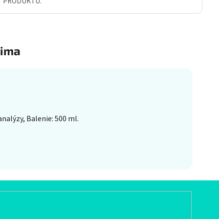
Ť PRODUKTU.
ima
nalýzy, Balenie: 500 ml.