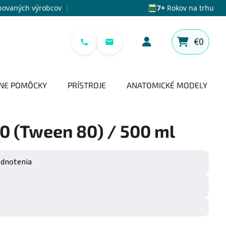
povaných výrobcov
7+
Rokov na trhu
€0
NÁKUPNÝ 
NE POMÔCKY
PRÍSTROJE
ANATOMICKÉ MODELY
0 (Tween 80) / 500 ml
e 0,0 z 5 hviezdičiek.
odnotenia