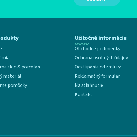
rodukty
Užitočné informácie
e
Obchodné podmienky
émia
Ochrana osobných údajov
rne sklo & porcelán
Odstúpenie od zmluvy
ý materiál
Reklamačný formulár
rne pomôcky
Na stiahnutie
Kontakt