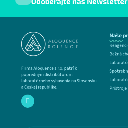
Odoberajte náš Newsletter
Zápätie
Naše p
Reagenci
Bežná ch
Laborató
Firma Aloquence s.r.o. patrí k
Spotrebn
popredným distribútorom
Laborató
laboratórneho vybavenia na Slovensku
a Českej republike.
Prístroje