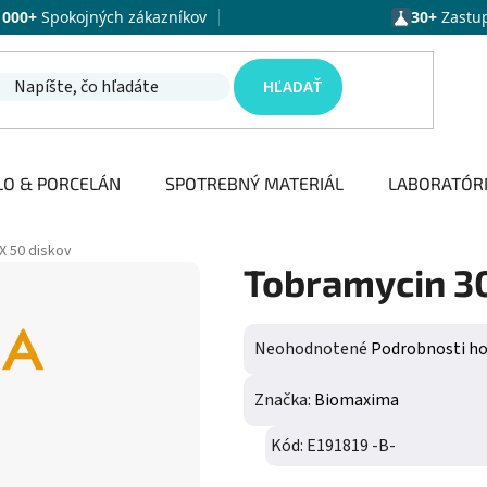
1000+
Spokojných zákazníkov
30+
Zastu
HĽADAŤ
LO & PORCELÁN
SPOTREBNÝ MATERIÁL
LABORATÓR
X 50 diskov
Tobramycin 30
Priemerné hodnotenie produktu j
Neohodnotené
Podrobnosti h
Značka:
Biomaxima
Kód:
E191819 -B-