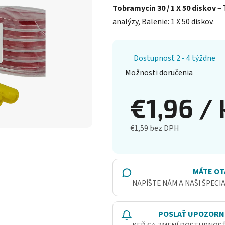
Tobramycin 30 / 1 X 50 diskov
– 
analýzy, Balenie: 1 X 50 diskov.
Dostupnosť 2 - 4 týždne
Možnosti doručenia
€1,96
/ 
€1,59 bez DPH
Jednotková cena:
MÁTE OT
NAPÍŠTE NÁM A NAŠI ŠPECI
POSLAŤ UPOZORN