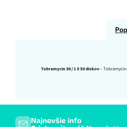
Pop
Tobramycin 30 / 1 X 50 diskov
– Tobramycin 3
Najnovšie info