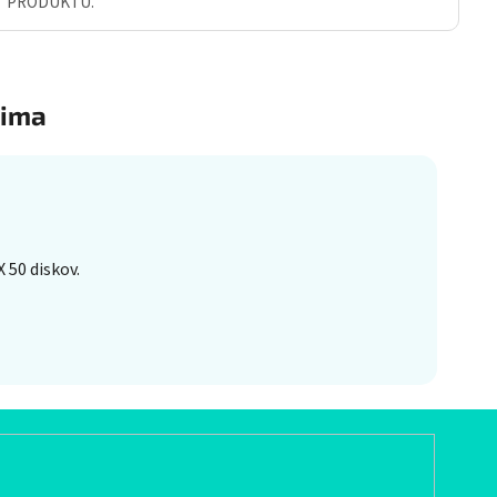
Ť PRODUKTU.
ima
 50 diskov.