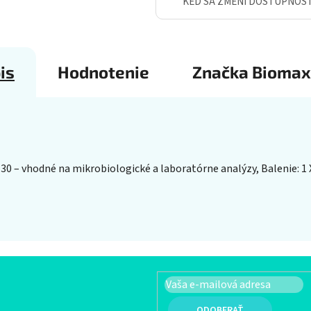
KEĎ SA ZMENÍ DOSTUPNOS
is
Hodnotenie
Značka
Biomax
0 – vhodné na mikrobiologické a laboratórne analýzy, Balenie: 1 X
PRIHLÁSIŤ SA