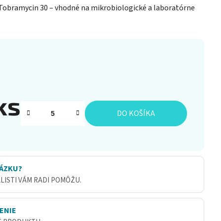
Tobramycin 30 – vhodné na mikrobiologické a laboratórne
ks
DO KOŠÍKA
ÁZKU?
ALISTI VÁM RADI POMÔŽU.
ENIE