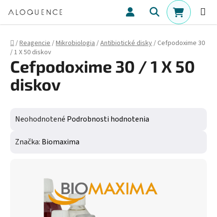
Prejsť na obsah
Hľadať
NÁKUPN
Domov
/
Reagencie
/
Mikrobiologia
/
Antibiotické disky
/
Cefpodoxime 30
/ 1 X 50 diskov
Cefpodoxime 30 / 1 X 50
diskov
Priemerné hodnotenie produktu je 0,0 z 5 hviezdičiek.
Neohodnotené
Podrobnosti hodnotenia
Značka:
Biomaxima