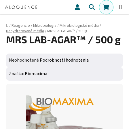
Prejsť na obsah
Hľadať
NÁKUPN
Domov
/
Reagencie
/
Mikrobiologia
/
Mikrobiologické média
/
Dehydratované média
/
MRS LAB-AGAR™ / 500 g
MRS LAB-AGAR™ / 500 g
Priemerné hodnotenie produktu je 0,0 z 5 hviezdičiek.
Neohodnotené
Podrobnosti hodnotenia
Značka:
Biomaxima