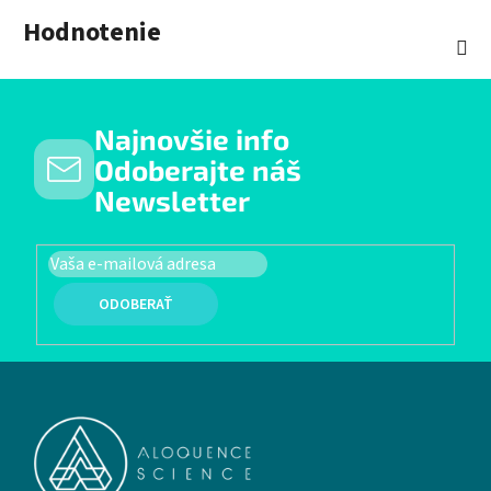
Hodnotenie
Najnovšie info
Odoberajte náš
Newsletter
PRIHLÁSIŤ SA
Zápätie