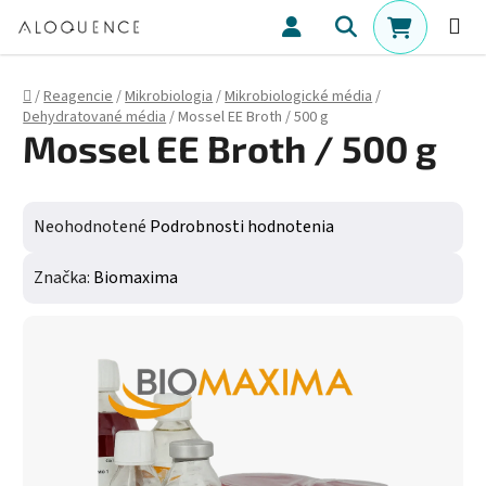
Prejsť na obsah
Hľadať
NÁKUPN
Domov
/
Reagencie
/
Mikrobiologia
/
Mikrobiologické média
/
Dehydratované média
/
Mossel EE Broth / 500 g
Mossel EE Broth / 500 g
Priemerné hodnotenie produktu je 0,0 z 5 hviezdičiek.
Neohodnotené
Podrobnosti hodnotenia
Značka:
Biomaxima