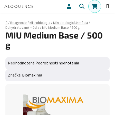
Prejsť na obsah
Hľadať
NÁKUPN
Domov
/
Reagencie
/
Mikrobiologia
/
Mikrobiologické média
/
Dehydratované média
/
MIU Medium Base / 500 g
MIU Medium Base / 500
g
Priemerné hodnotenie produktu je 0,0 z 5 hviezdičiek.
Neohodnotené
Podrobnosti hodnotenia
Značka:
Biomaxima