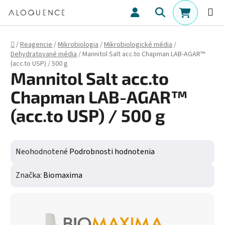
Prejsť na obsah
Hľadať
NÁKUPN
Domov
/
Reagencie
/
Mikrobiologia
/
Mikrobiologické média
/
Dehydratované média
/
Mannitol Salt acc.to Chapman LAB-AGAR™
(acc.to USP) / 500 g
Mannitol Salt acc.to
Chapman LAB-AGAR™
(acc.to USP) / 500 g
Priemerné hodnotenie produktu je 0,0 z 5 hviezdičiek.
Neohodnotené
Podrobnosti hodnotenia
Značka:
Biomaxima