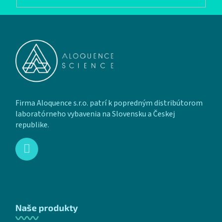
Zápätie
Firma Aloquence s.r.o. patrí k popredným distribútorom
laboratórneho vybavenia na Slovensku a Českej
republike.
Naše produkty