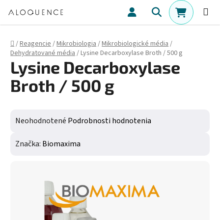
Prejsť na obsah
Hľadať
NÁKUPN
Domov
/
Reagencie
/
Mikrobiologia
/
Mikrobiologické média
/
Dehydratované média
/
Lysine Decarboxylase Broth / 500 g
Lysine Decarboxylase
Broth / 500 g
Priemerné hodnotenie produktu je 0,0 z 5 hviezdičiek.
Neohodnotené
Podrobnosti hodnotenia
Značka:
Biomaxima