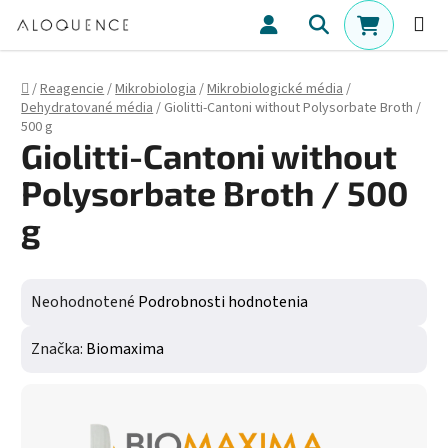
Prejsť na obsah
Hľadať
NÁKUPN
Domov
/
Reagencie
/
Mikrobiologia
/
Mikrobiologické média
/
Dehydratované média
/
Giolitti-Cantoni without Polysorbate Broth /
500 g
Giolitti-Cantoni without
Polysorbate Broth / 500
g
Priemerné hodnotenie produktu je 0,0 z 5 hviezdičiek.
Neohodnotené
Podrobnosti hodnotenia
Značka:
Biomaxima