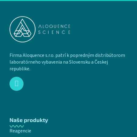
Zápätie
Firma Aloquence s.r.o. patrí k popredným distribútorom
laboratórneho vybavenia na Slovensku a Českej
republike.
Naše produkty
Reagencie