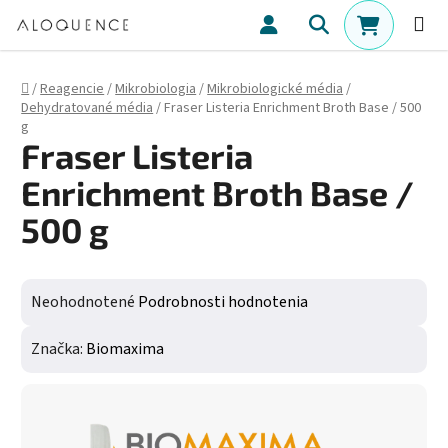
Prejsť na obsah
Hľadať
NÁKUPN
Domov
/
Reagencie
/
Mikrobiologia
/
Mikrobiologické média
/
Dehydratované média
/
Fraser Listeria Enrichment Broth Base / 500
g
Fraser Listeria
Enrichment Broth Base /
500 g
Priemerné hodnotenie produktu je 0,0 z 5 hviezdičiek.
Neohodnotené
Podrobnosti hodnotenia
Značka:
Biomaxima