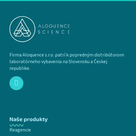
Zápätie
Firma Aloquence s.r.o. patrí k popredným distribútorom
laboratórneho vybavenia na Slovensku a Českej
republike.
Naše produkty
Reagencie