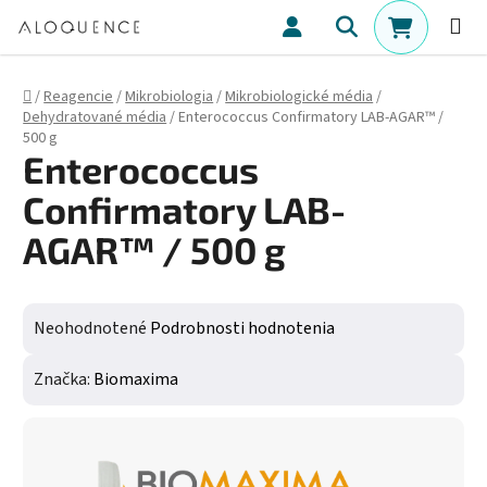
Prejsť na obsah
Hľadať
NÁKUPN
Domov
/
Reagencie
/
Mikrobiologia
/
Mikrobiologické média
/
Dehydratované média
/
Enterococcus Confirmatory LAB-AGAR™ /
500 g
Enterococcus
Confirmatory LAB-
AGAR™ / 500 g
Priemerné hodnotenie produktu je 0,0 z 5 hviezdičiek.
Neohodnotené
Podrobnosti hodnotenia
Značka:
Biomaxima