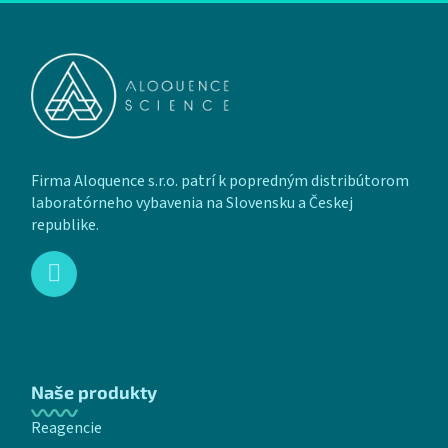
Zápätie
Firma Aloquence s.r.o. patrí k popredným distribútorom
laboratórneho vybavenia na Slovensku a Českej
republike.
Naše produkty
Reagencie